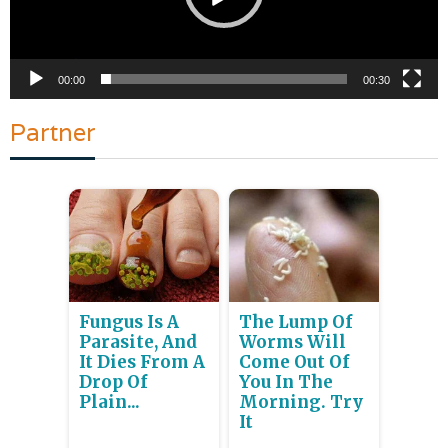
00:00
00:30
Partner
Fungus Is A
The Lump Of
Parasite, And
Worms Will
It Dies From A
Come Out Of
Drop Of
You In The
Plain...
Morning. Try
It