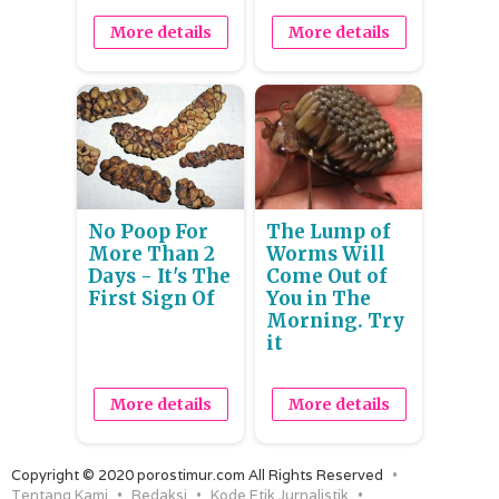
More details
More details
No Poop For
The Lump of
More Than 2
Worms Will
Days - It's The
Come Out of
First Sign Of
You in The
Morning. Try
it
More details
More details
Copyright © 2020 porostimur.com All Rights Reserved
Tentang Kami
Redaksi
Kode Etik Jurnalistik