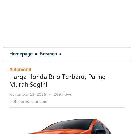
Harga
Homepage
»
Beranda
»
Honda
Brio
Automobil
Terbaru,
Harga Honda Brio Terbaru, Paling
Paling
Murah Segini
Murah
Segini
oleh
November 13, 2025
-
209 views
porostimur.com
oleh
porostimur.com