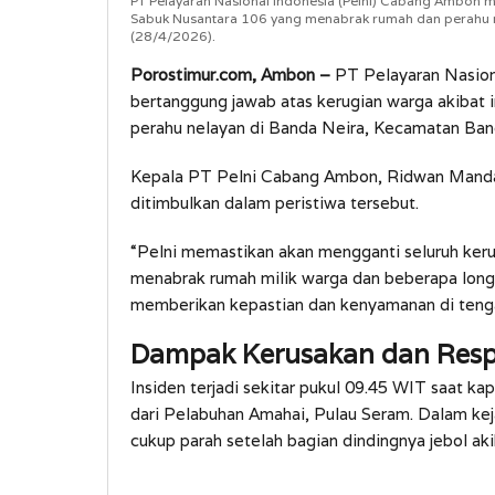
PT Pelayaran Nasional Indonesia (Pelni) Cabang Ambon 
Sabuk Nusantara 106 yang menabrak rumah dan perahu n
(28/4/2026).
Porostimur.com, Ambon –
PT Pelayaran Nasion
bertanggung jawab atas kerugian warga akibat
perahu nelayan di Banda Neira, Kecamatan Ban
Kepala PT Pelni Cabang Ambon, Ridwan Mandal
ditimbulkan dalam peristiwa tersebut.
“Pelni memastikan akan mengganti seluruh keru
menabrak rumah milik warga dan beberapa long 
memberikan kepastian dan kenyamanan di tenga
Dampak Kerusakan dan Resp
Insiden terjadi sekitar pukul 09.45 WIT saat k
dari Pelabuhan Amahai, Pulau Seram. Dalam kej
cukup parah setelah bagian dindingnya jebol aki