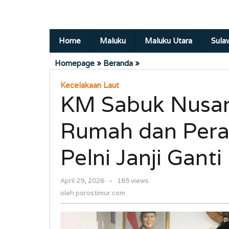
Home
Maluku
Maluku Utara
Sula
KM
Homepage
»
Beranda
»
Sabuk
Kecelakaan Laut
Nusantara
KM Sabuk Nusan
106
Tabrak
Rumah
Rumah dan Perah
dan
Perahu
Pelni Janji Ganti
di
Banda
Neira,
oleh
April 29, 2026
-
185 views
Pelni
porostimur.com
oleh
porostimur.com
Janji
Ganti
Rugi