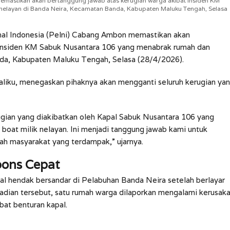
memastikan akan bertanggung jawab atas kerugian warga akibat insiden KM
elayan di Banda Neira, Kecamatan Banda, Kabupaten Maluku Tengah, Selasa
al Indonesia (Pelni) Cabang Ambon memastikan akan
 insiden KM Sabuk Nusantara 106 yang menabrak rumah dan
da, Kabupaten Maluku Tengah, Selasa (28/4/2026).
iku, menegaskan pihaknya akan mengganti seluruh kerugian ya
gian yang diakibatkan oleh Kapal Sabuk Nusantara 106 yang
boat milik nelayan. Ini menjadi tanggung jawab kami untuk
h masyarakat yang terdampak,” ujarnya.
ons Cepat
apal hendak bersandar di Pelabuhan Banda Neira setelah berlayar
adian tersebut, satu rumah warga dilaporkan mengalami kerusak
bat benturan kapal.