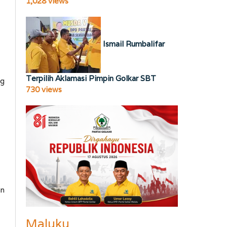
1,028 views
Ismail Rumbalifar
Terpilih Aklamasi Pimpin Golkar SBT
ng
730 views
an
Maluku