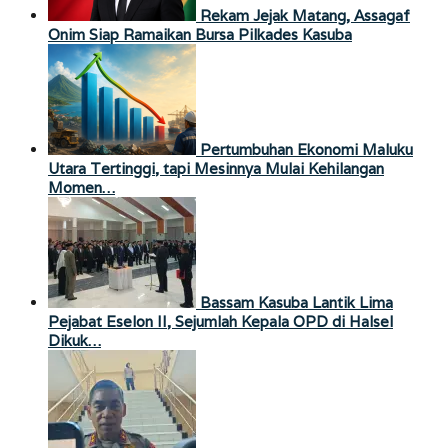
Rekam Jejak Matang, Assagaf
Onim Siap Ramaikan Bursa Pilkades Kasuba
Pertumbuhan Ekonomi Maluku
Utara Tertinggi, tapi Mesinnya Mulai Kehilangan
Momen…
Bassam Kasuba Lantik Lima
Pejabat Eselon II, Sejumlah Kepala OPD di Halsel
Dikuk…