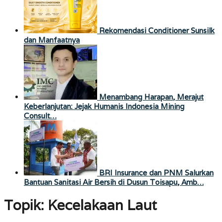
Rekomendasi Conditioner Sunsilk
dan Manfaatnya
Menambang Harapan, Merajut
Keberlanjutan: Jejak Humanis Indonesia Mining
Consult…
BRI Insurance dan PNM Salurkan
Bantuan Sanitasi Air Bersih di Dusun Toisapu, Amb…
Topik:
Kecelakaan Laut