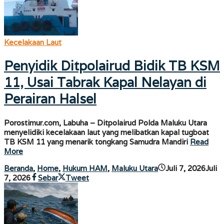
Kecelakaan Laut
Penyidik Ditpolairud Bidik TB KSM
11, Usai Tabrak Kapal Nelayan di
Perairan Halsel
Porostimur.com, Labuha – Ditpolairud Polda Maluku Utara
menyelidiki kecelakaan laut yang melibatkan kapal tugboat
TB KSM 11 yang menarik tongkang Samudra Mandiri
Read
More
Beranda
,
Home
,
Hukum HAM
,
Maluku Utara
Juli 7, 2026
Juli
oleh
7, 2026
Sebar
Tweet
porostimur.com