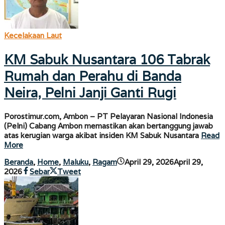
Kecelakaan Laut
KM Sabuk Nusantara 106 Tabrak
Rumah dan Perahu di Banda
Neira, Pelni Janji Ganti Rugi
Porostimur.com, Ambon – PT Pelayaran Nasional Indonesia
(Pelni) Cabang Ambon memastikan akan bertanggung jawab
atas kerugian warga akibat insiden KM Sabuk Nusantara
Read
More
Beranda
,
Home
,
Maluku
,
Ragam
April 29, 2026
April 29,
oleh
2026
Sebar
Tweet
porostimur.com