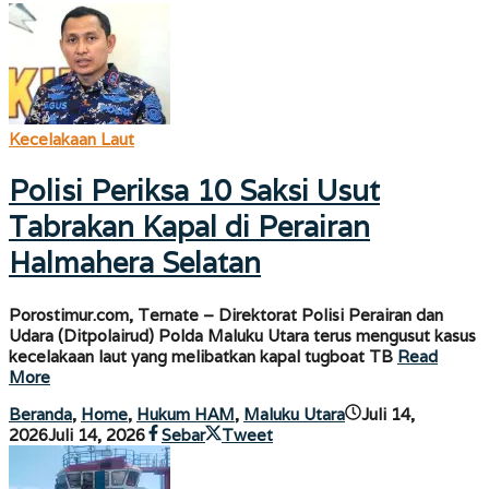
Kecelakaan Laut
Polisi Periksa 10 Saksi Usut
Tabrakan Kapal di Perairan
Halmahera Selatan
Porostimur.com, Ternate – Direktorat Polisi Perairan dan
Udara (Ditpolairud) Polda Maluku Utara terus mengusut kasus
kecelakaan laut yang melibatkan kapal tugboat TB
Read
More
Beranda
,
Home
,
Hukum HAM
,
Maluku Utara
Juli 14,
oleh
2026
Juli 14, 2026
Sebar
Tweet
porostimur.com