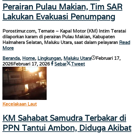
Perairan Pulau Makian, Tim SAR
Lakukan Evakuasi Penumpang
Porostimur.com, Ternate – Kapal Motor (KM) Intim Teratai
dilaporkan karam di perairan Pulau Makian, Kabupaten
Halmahera Selatan, Maluku Utara, saat dalam pelayaran
Read
More
Beranda
,
Home
,
Lingkungan
,
Maluku Utara
Februari 17,
oleh
2026
Februari 17, 2026
Sebar
Tweet
porostimur.com
Kecelakaan Laut
KM Sahabat Samudra Terbakar di
PPN Tantui Ambon, Diduga Akibat