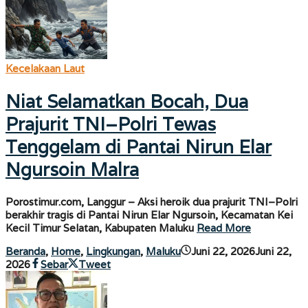
Kecelakaan Laut
Niat Selamatkan Bocah, Dua
Prajurit TNI–Polri Tewas
Tenggelam di Pantai Nirun Elar
Ngursoin Malra
Porostimur.com, Langgur – Aksi heroik dua prajurit TNI–Polri
berakhir tragis di Pantai Nirun Elar Ngursoin, Kecamatan Kei
Kecil Timur Selatan, Kabupaten Maluku
Read More
Beranda
,
Home
,
Lingkungan
,
Maluku
Juni 22, 2026
Juni 22,
oleh
2026
Sebar
Tweet
porostimur.com