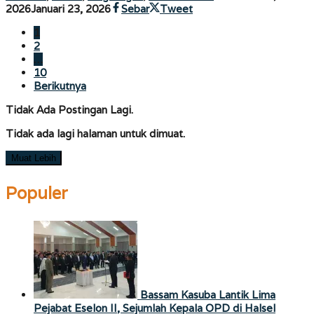
oleh
2026
Januari 23, 2026
Sebar
Tweet
porostimur.com
1
2
…
10
Berikutnya
Tidak Ada Postingan Lagi.
Tidak ada lagi halaman untuk dimuat.
Muat Lebih
Populer
Bassam Kasuba Lantik Lima
Pejabat Eselon II, Sejumlah Kepala OPD di Halsel