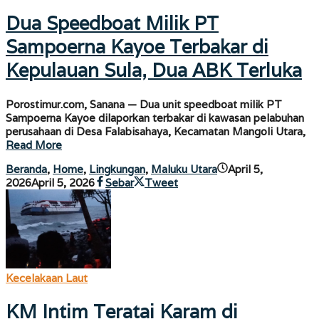
Dua Speedboat Milik PT
Sampoerna Kayoe Terbakar di
Kepulauan Sula, Dua ABK Terluka
Porostimur.com, Sanana — Dua unit speedboat milik PT
Sampoerna Kayoe dilaporkan terbakar di kawasan pelabuhan
perusahaan di Desa Falabisahaya, Kecamatan Mangoli Utara,
Read More
Beranda
,
Home
,
Lingkungan
,
Maluku Utara
April 5,
oleh
2026
April 5, 2026
Sebar
Tweet
porostimur.com
Kecelakaan Laut
KM Intim Teratai Karam di