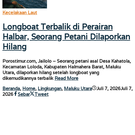
Kecelakaan Laut
Longboat Terbalik di Perairan
Halbar, Seorang Petani Dilaporkan
Hilang
Porostimur.com, Jailolo – Seorang petani asal Desa Kahatola,
Kecamatan Loloda, Kabupaten Halmahera Barat, Maluku
Utara, dilaporkan hilang setelah longboat yang
dikemudikannya terbalik
Read More
Beranda
,
Home
,
Lingkungan
,
Maluku Utara
Juli 7, 2026
Juli 7,
oleh
2026
Sebar
Tweet
porostimur.com