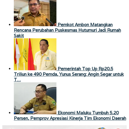
Pemkot Ambon Matangkan
Rencana Perubahan Puskesmas Hutumuri Jadi Rumah
Sakit
Pemerintah Top Up Rp20,5
Triliun ke 490 Pemda, Yunus Serang: Angin Segar untuk
T…
Ekonomi Maluku Tumbuh 5,20
Persen, Pemprov Apresiasi Kinerja Tim Ekonomi Daerah