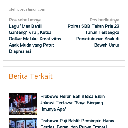
oleh
porostimur.com
Navigasi
Pos sebelumnya
Pos berikutnya
Lagu “Mas Bahlil
Polres SBB Tahan Pria 23
pos
Ganteng” Viral, Ketua
Tahun Tersangka
Golkar Maluku: Kreativitas
Persetubuhan Anak di
Anak Muda yang Patut
Bawah Umur
Diapresiasi
Berita Terkait
Prabowo Heran Bahlil Bisa Bikin
Jokowi Tertawa: “Saya Bingung
Ilmunya Apa”
Prabowo Puji Bahlil: Pemimpin Harus
Cerdas, Berani dan Punya Empati