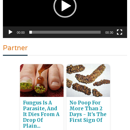
00:00
00:30
Partner
Fungus Is A
No Poop For
Parasite, And
More Than 2
It Dies From A
Days - It's The
Drop Of
First Sign Of
Plain...