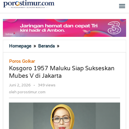
Lewati
ke
konten
Kosgoro
Homepage
»
Beranda
»
1957
Maluku
Poros Golkar
Siap
Kosgoro 1957 Maluku Siap Sukseskan
Sukseskan
Mubes V di Jakarta
Mubes
V
oleh
Juni 2, 2026
-
349 views
di
porostimur.com
oleh
porostimur.com
Jakarta