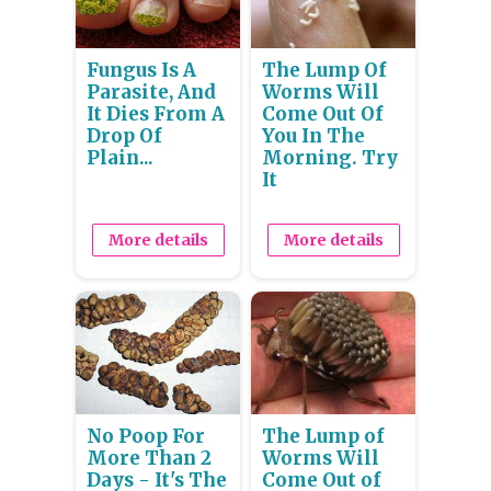
Fungus Is A
The Lump Of
Parasite, And
Worms Will
It Dies From A
Come Out Of
Drop Of
You In The
Plain...
Morning. Try
It
More details
More details
No Poop For
The Lump of
More Than 2
Worms Will
Days - It's The
Come Out of