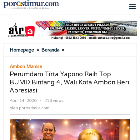
Lewati
ke
konten
Perumdam
Homepage
»
Beranda
»
Tirta
Yapono
Ambon Manise
Raih
Perumdam Tirta Yapono Raih Top
Top
BUMD Bintang 4, Wali Kota Ambon Beri
BUMD
Apresiasi
Bintang
4,
oleh
April 14, 2026
-
218 views
Wali
porostimur.com
oleh
porostimur.com
Kota
Ambon
Beri
Apresiasi