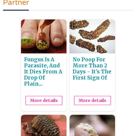
Partner
Fungus Is A
No Poop For
Parasite, And
More Than 2
It Dies From A
Days - It's The
Drop Of
First Sign Of
Plain...
More details
More details