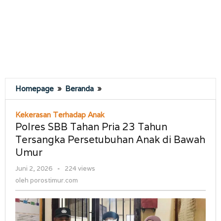
Polres
Homepage
»
Beranda
»
SBB
Tahan
Kekerasan Terhadap Anak
Pria
Polres SBB Tahan Pria 23 Tahun
23
Tersangka Persetubuhan Anak di Bawah
Tahun
Umur
Tersangka
Persetubuhan
oleh
Juni 2, 2026
-
224 views
Anak
porostimur.com
oleh
porostimur.com
di
Bawah
Umur