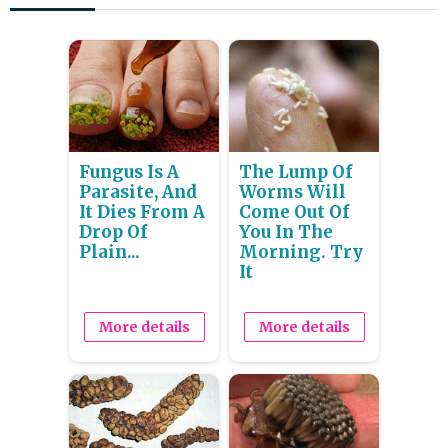
Fungus Is A
The Lump Of
Parasite, And
Worms Will
It Dies From A
Come Out Of
Drop Of
You In The
Plain...
Morning. Try
It
More details
More details