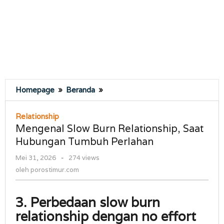
Mengenal
Homepage
»
Beranda
»
Slow
Burn
Relationship
Relationship,
Mengenal Slow Burn Relationship, Saat
Saat
Hubungan Tumbuh Perlahan
Hubungan
Tumbuh
oleh
Mei 31, 2026
-
274 views
Perlahan
porostimur.com
oleh
porostimur.com
3. Perbedaan slow burn
relationship dengan no effort