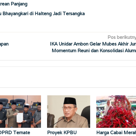
trean Panjang
u Bhayangkari di Halteng Jadi Tersangka
Pos berikutn
apan
IKA Unidar Ambon Gelar Mubes Akhir Jun
Momentum Reuni dan Konsolidasi Alum
DPRD Ternate
Proyek KPBU
Harga Cabai Mera