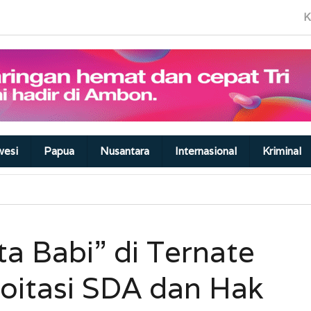
K
wesi
Papua
Nusantara
Internasional
Kriminal
a Babi” di Ternate
loitasi SDA dan Hak