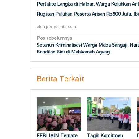
Pertalite Langka di Halbar, Warga Keluhkan An
Rugikan Puluhan Peserta Arisan Rp800 Juta, Ib
oleh
porostimur.com
Navigasi
Pos sebelumnya
Setahun Kriminalisasi Warga Maba Sangaji, Har
pos
Keadilan Kini di Mahkamah Agung
Berita Terkait
FEBI IAIN Ternate
Tagih Komitmen