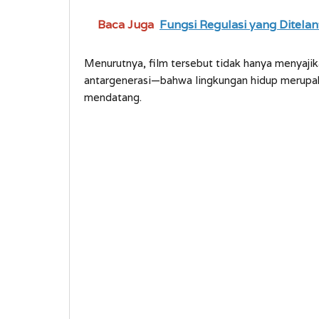
Baca Juga
Fungsi Regulasi yang Ditela
Menurutnya, film tersebut tidak hanya menyajik
antargenerasi—bahwa lingkungan hidup merupak
mendatang.