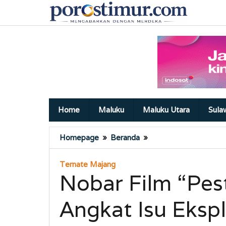
Lewati
ke
konten
Home
Maluku
Maluku Utara
Sula
Nobar
Homepage
»
Beranda
»
Film
“Pesta
Ternate Majang
Babi”
Nobar Film “Pest
di
Ternate
Angkat Isu Eksp
Angkat
Isu
Eksploitasi