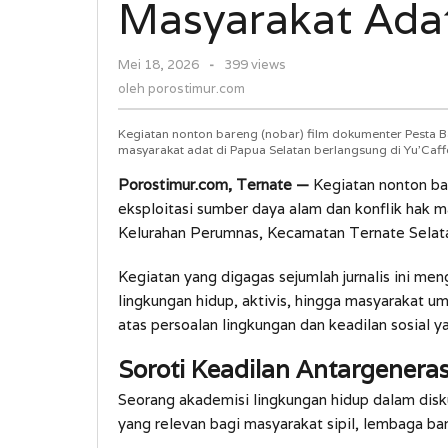
Masyarakat Ada
SDA
dan
oleh
Mei 18, 2026
-
399 views
Hak
porostimur.com
Masyarakat
oleh
porostimur.com
Adat
Kegiatan nonton bareng (nobar) film dokumenter Pesta B
masyarakat adat di Papua Selatan berlangsung di Yu’Caf
Porostimur.com, Ternate —
Kegiatan nonton ba
eksploitasi sumber daya alam dan konflik hak m
Kelurahan Perumnas, Kecamatan Ternate Selata
Kegiatan yang digagas sejumlah jurnalis ini men
lingkungan hidup, aktivis, hingga masyarakat u
atas persoalan lingkungan dan keadilan sosial y
Soroti Keadilan Antargenera
Seorang akademisi lingkungan hidup dalam disk
yang relevan bagi masyarakat sipil, lembaga ba