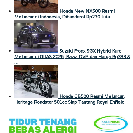
Honda New NX500 Resmi
Meluncur di Indonesia, Dibanderol Rp230 Juta
Suzuki Fronx SGX Hybrid Kuro
Meluncur di GIIAS 2026, Bawa DVR dan Harga Rp333,8
…
Honda CB500 Resmi Meluncur,
Heritage Roadster 501cc Siap Tantang Royal Enfield