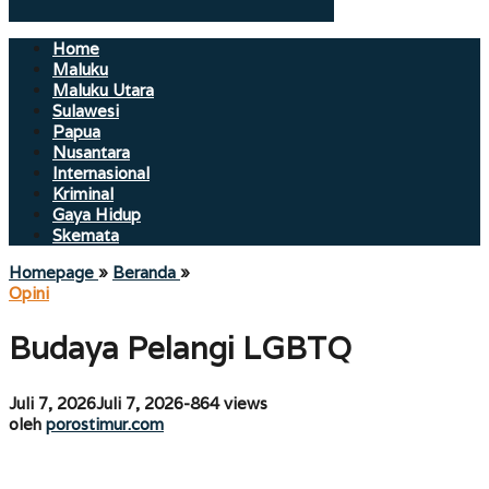
Home
Maluku
Maluku Utara
Sulawesi
Papua
Nusantara
Internasional
Kriminal
Gaya Hidup
Skemata
Budaya
Homepage
»
Beranda
»
Pelangi
Opini
LGBTQ
Budaya Pelangi LGBTQ
oleh
Juli 7, 2026
Juli 7, 2026
-
864 views
porostimur.com
oleh
porostimur.com