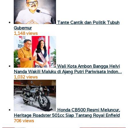
Tante Cantik dan Politik Tubuh
Gubernur
1,148 views
Wali Kota Ambon Bangga Helvi
Nanda Wakili Maluku di Ajang Putri Pariwisata Indon…
1,032 views
Honda CB500 Resmi Meluncur,
Heritage Roadster 501cc Siap Tantang Royal Enfield
706 views