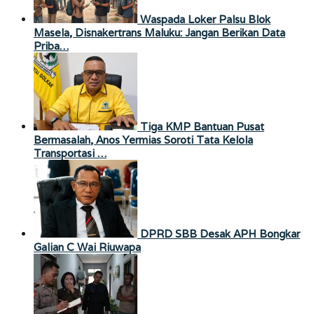
Waspada Loker Palsu Blok
Masela, Disnakertrans Maluku: Jangan Berikan Data
Priba…
Tiga KMP Bantuan Pusat
Bermasalah, Anos Yermias Soroti Tata Kelola
Transportasi …
DPRD SBB Desak APH Bongkar
Galian C Wai Riuwapa