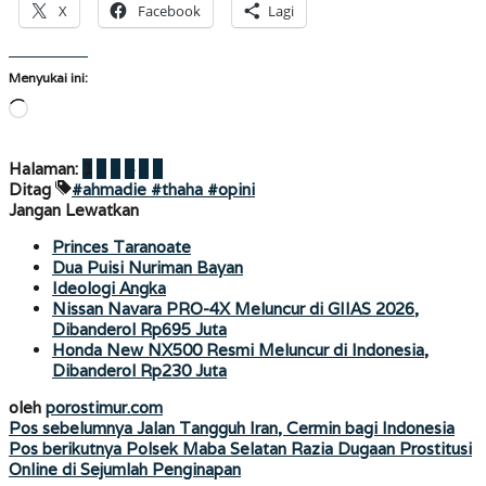
X
Facebook
Lagi
Menyukai ini:
Memuat...
Halaman:
1
2
3
4
5
6
Ditag
#ahmadie #thaha #opini
Jangan Lewatkan
Princes Taranoate
Dua Puisi Nuriman Bayan
Ideologi Angka
Nissan Navara PRO-4X Meluncur di GIIAS 2026,
Dibanderol Rp695 Juta
Honda New NX500 Resmi Meluncur di Indonesia,
Dibanderol Rp230 Juta
oleh
porostimur.com
Navigasi
Pos sebelumnya
Jalan Tangguh Iran, Cermin bagi Indonesia
Pos berikutnya
Polsek Maba Selatan Razia Dugaan Prostitusi
pos
Online di Sejumlah Penginapan