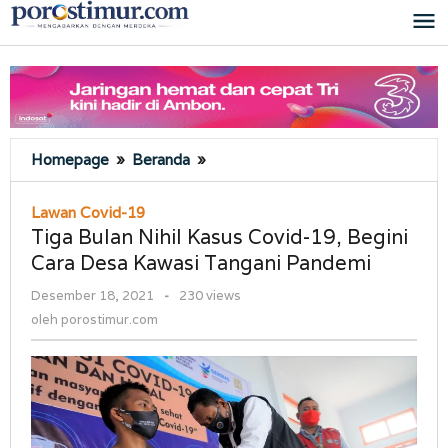
Lewati
ke
konten
Tiga
Homepage
»
Beranda
»
Bulan
Nihil
Lawan Covid-19
Kasus
Tiga Bulan Nihil Kasus Covid-19, Begini
Covid-
Cara Desa Kawasi Tangani Pandemi
19,
Begini
oleh
Desember 18, 2021
-
230 views
Cara
porostimur.com
oleh
porostimur.com
Desa
Kawasi
Tangani
Pandemi