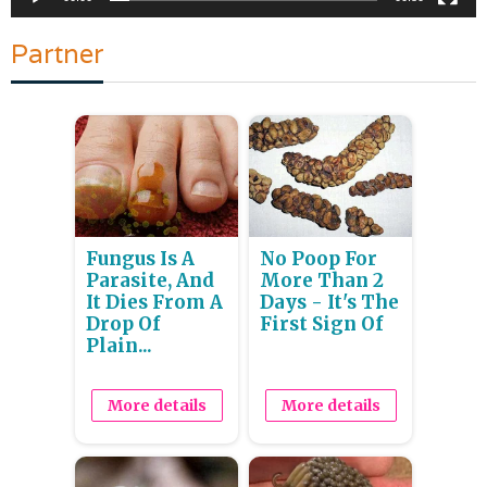
Partner
Fungus Is A
No Poop For
Parasite, And
More Than 2
It Dies From A
Days - It's The
Drop Of
First Sign Of
Plain...
More details
More details