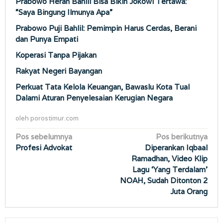
Prabowo Heran Bahlil Bisa Bikin Jokowi Tertawa:
“Saya Bingung Ilmunya Apa”
Prabowo Puji Bahlil: Pemimpin Harus Cerdas, Berani
dan Punya Empati
Koperasi Tanpa Pijakan
Rakyat Negeri Bayangan
Perkuat Tata Kelola Keuangan, Bawaslu Kota Tual
Dalami Aturan Penyelesaian Kerugian Negara
oleh
porostimur.com
Navigasi
Pos sebelumnya
Pos berikutnya
Profesi Advokat
Diperankan Iqbaal
pos
Ramadhan, Video Klip
Lagu ‘Yang Terdalam’
NOAH, Sudah Ditonton 2
Juta Orang