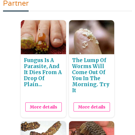
Partner
Fungus Is A
The Lump Of
Parasite, And
Worms Will
It Dies From A
Come Out Of
Drop Of
You In The
Plain...
Morning. Try
It
More details
More details