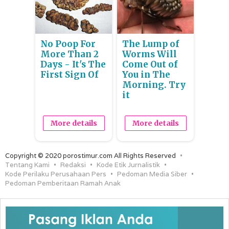
No Poop For
The Lump of
More Than 2
Worms Will
Days - It's The
Come Out of
First Sign Of
You in The
Morning. Try
it
More details
More details
Copyright © 2020 porostimur.com All Rights Reserved
Tentang Kami
Redaksi
Kode Etik Jurnalistik
Kode Perilaku Perusahaan Pers
Pedoman Media Siber
Pedoman Pemberitaan Ramah Anak