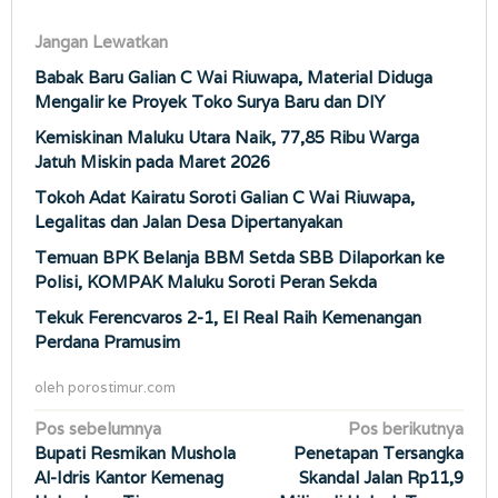
Jangan Lewatkan
Babak Baru Galian C Wai Riuwapa, Material Diduga
Mengalir ke Proyek Toko Surya Baru dan DIY
Kemiskinan Maluku Utara Naik, 77,85 Ribu Warga
Jatuh Miskin pada Maret 2026
Tokoh Adat Kairatu Soroti Galian C Wai Riuwapa,
Legalitas dan Jalan Desa Dipertanyakan
Temuan BPK Belanja BBM Setda SBB Dilaporkan ke
Polisi, KOMPAK Maluku Soroti Peran Sekda
Tekuk Ferencvaros 2-1, El Real Raih Kemenangan
Perdana Pramusim
oleh
porostimur.com
Navigasi
Pos sebelumnya
Pos berikutnya
Bupati Resmikan Mushola
Penetapan Tersangka
pos
Al-Idris Kantor Kemenag
Skandal Jalan Rp11,9