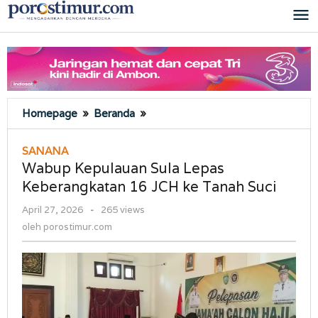
Lewati
ke
konten
Wabup
Homepage
»
Beranda
»
Kepulauan
Sula
SANANA
Lepas
Wabup Kepulauan Sula Lepas
Keberangkatan
Keberangkatan 16 JCH ke Tanah Suci
16
JCH
oleh
April 27, 2026
-
265 views
ke
porostimur.com
oleh
porostimur.com
Tanah
Suci