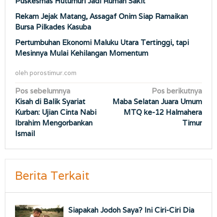
Puskesmas Hutumuri Jadi Rumah Sakit
Rekam Jejak Matang, Assagaf Onim Siap Ramaikan
Bursa Pilkades Kasuba
Pertumbuhan Ekonomi Maluku Utara Tertinggi, tapi
Mesinnya Mulai Kehilangan Momentum
oleh
porostimur.com
Navigasi
Pos sebelumnya
Pos berikutnya
Kisah di Balik Syariat
Maba Selatan Juara Umum
pos
Kurban: Ujian Cinta Nabi
MTQ ke-12 Halmahera
Ibrahim Mengorbankan
Timur
Ismail
Berita Terkait
Siapakah Jodoh Saya? Ini Ciri-Ciri Dia