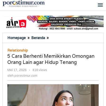
Lewati
ke
konten
5
Homepage
»
Beranda
»
Cara
Berhenti
Relationship
Memikirkan
5 Cara Berhenti Memikirkan Omongan
Omongan
Orang Lain agar Hidup Tenang
Orang
Lain
oleh
Mei 17, 2026
-
416 views
agar
porostimur.com
oleh
porostimur.com
Hidup
Tenang