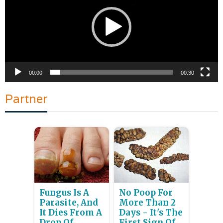
00:00
00:30
Partner
Fungus Is A
No Poop For
Parasite, And
More Than 2
It Dies From A
Days - It's The
Drop Of
First Sign Of