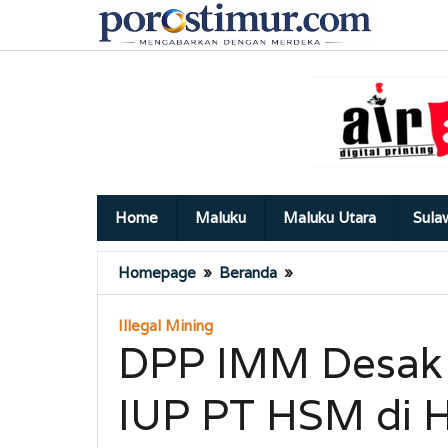
Lewati
ke
konten
Home
Maluku
Maluku Utara
Sula
DPP
Homepage
»
Beranda
»
IMM
Desak
Illegal Mining
Menteri
DPP IMM Desak
ESDM
Cabut
IUP PT HSM di 
IUP
PT
HSM