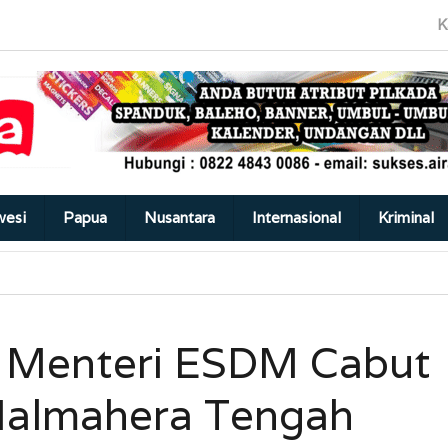
K
wesi
Papua
Nusantara
Internasional
Kriminal
 Menteri ESDM Cabut
Halmahera Tengah