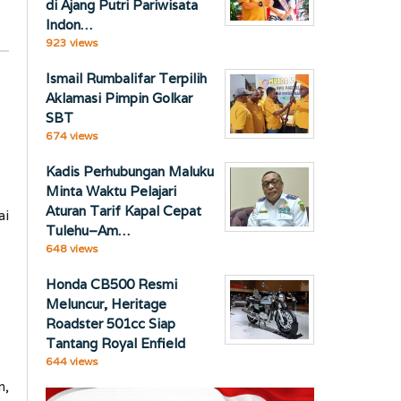
di Ajang Putri Pariwisata
Indon…
923 views
Ismail Rumbalifar Terpilih
Aklamasi Pimpin Golkar
SBT
674 views
Kadis Perhubungan Maluku
Minta Waktu Pelajari
Aturan Tarif Kapal Cepat
ai
Tulehu–Am…
648 views
Honda CB500 Resmi
Meluncur, Heritage
Roadster 501cc Siap
Tantang Royal Enfield
644 views
n,