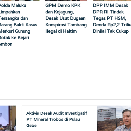
Polda Maluku
GPM Demo KPK
DPP IMM Desak
Limpahkan
dan Kejagung,
DPR RI Tindak
Tersangka dan
Desak Usut Dugaan
Tegas PT HSM,
Barang Bukti Kasus
Konspirasi Tambang
Denda Rp2,2 Trili
Merkuri Gunung
Ilegal di Haltim
Dinilai Tak Cukup
Botak ke Kejari
Ambon
Aktivis Desak Audit Investigatif
PT Mineral Trobos di Pulau
Gebe