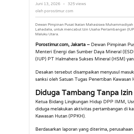
oleh
Juni 13, 2026
-
325 views
di
porostimur.com
oleh
porostimur.com
Halmahera
Tengah
Dewan Pimpinan Pusat Ikatan Mahasiswa Muhammadiyah (
Lahadalia, untuk mencabut Izin Usaha Pertambangan (IUP
Maluku Utara.
Porostimur.com, Jakarta –
Dewan Pimpinan Pu
Menteri Energi dan Sumber Daya Mineral (ESDM
(IUP) PT Halmahera Sukses Mineral (HSM) yang
Desakan tersebut disampaikan menyusul masuk
sanksi oleh Satuan Tugas Penertiban Kawasan 
Diduga Tambang Tanpa Izin
Ketua Bidang Lingkungan Hidup DPP IMM, Usm
diduga melakukan aktivitas pertambangan di 
Kawasan Hutan (PPKH).
Berdasarkan laporan yang diterima, perusahaan 