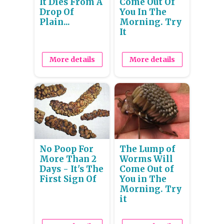
It Dies From A
Come Out Of
Drop Of
You In The
Plain...
Morning. Try
It
More details
More details
No Poop For
The Lump of
More Than 2
Worms Will
Days - It's The
Come Out of
First Sign Of
You in The
Morning. Try
it