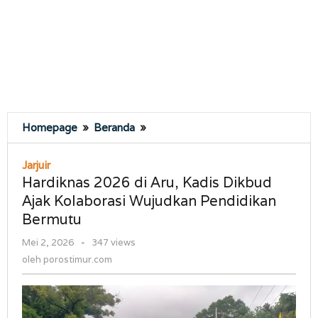
Hardiknas
Homepage
»
Beranda
»
2026
di
Jarjuir
Aru,
Hardiknas 2026 di Aru, Kadis Dikbud
Kadis
Ajak Kolaborasi Wujudkan Pendidikan
Dikbud
Bermutu
Ajak
Kolaborasi
oleh
Mei 2, 2026
-
347 views
Wujudkan
porostimur.com
oleh
porostimur.com
Pendidikan
Bermutu