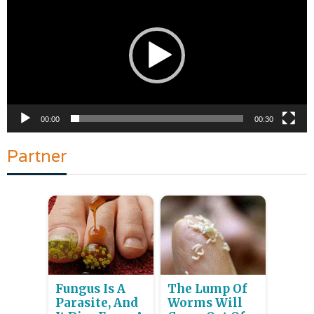
00:00
00:30
Partner
Fungus Is A
The Lump Of
Parasite, And
Worms Will