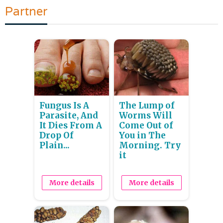
Partner
Fungus Is A
The Lump of
Parasite, And
Worms Will
It Dies From A
Come Out of
Drop Of
You in The
Plain...
Morning. Try
it
More details
More details