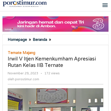
Lewati
ke
konten
Irwil
Homepage
»
Beranda
»
V
Itjen
Ternate Majang
Kemenkumham
Irwil V Itjen Kemenkumham Apresiasi
Apresiasi
Rutan Kelas IIB Ternate
Rutan
Kelas
oleh
November 29, 2023
-
172 views
IIB
porostimur.com
oleh
porostimur.com
Ternate