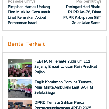
Navigasi
Pos sebelumnya
Pos berikutnya
Pimpinan Hamas Undang
Peringati Hari Bhakti
pos
Elon Musk ke Gaza untuk
PUPR Ke-78, Dinas
Lihat Kerusakan Akibat
PUPR Kabupaten SBT
Pemboman Israel
Gelar Jalan Santai
Berita Terkait
FEBI IAIN Ternate Yudisium 111
Sarjana, Empat Lulusan Raih Predikat
Pujian
Tagih Komitmen Pemkot Ternate,
Muis Minta Ambulans Laut BAHIM
Selalu Siaga
DPRD Ternate Sahkan Perda
Pertanggungjawaban APBD 2025