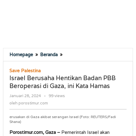
Israel
Homepage
»
Beranda
»
Berusaha
Hentikan
Save Palestina
Badan
Israel Berusaha Hentikan Badan PBB
PBB
Beroperasi di Gaza, ini Kata Hamas
Beroperasi
di
oleh
Januari 28, 2024
-
99 views
Gaza,
porostimur.com
oleh
porostimur.com
ini
Kata
erusakan di Gaza akibat serangan Israel (Foto: REUTERS/Fadi
Hamas
Shana)
Porostimur.com, Gaza –
Pemerintah Israel akan