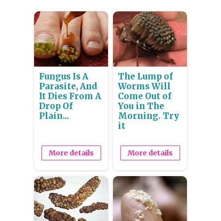
Fungus Is A
The Lump of
Parasite, And
Worms Will
It Dies From A
Come Out of
Drop Of
You in The
Plain...
Morning. Try
it
More details
More details