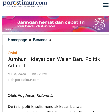
Lewati
ke
konten
Jumhur
Homepage
»
Beranda
»
Hidayat
dan
Opini
Wajah
Jumhur Hidayat dan Wajah Baru Politik
Baru
Adaptif
Politik
Adaptif
oleh
Mei 8, 2026
-
551 views
porostimur.com
oleh
porostimur.com
Oleh: Ady Amar,
Kolumnis
Dari
sisi politik, sulit menolak kesan bahwa