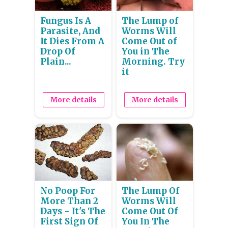
Fungus Is A
The Lump of
Parasite, And
Worms Will
It Dies From A
Come Out of
Drop Of
You in The
Plain...
Morning. Try
it
More details
More details
No Poop For
The Lump Of
More Than 2
Worms Will
Days - It's The
Come Out Of
First Sign Of
You In The