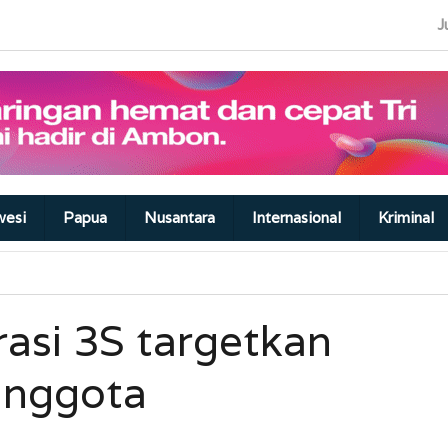
J
wesi
Papua
Nusantara
Internasional
Kriminal
rasi 3S targetkan
anggota