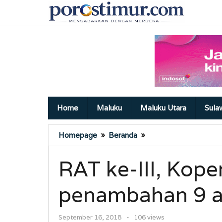
Lewati
ke
konten
Home
Maluku
Maluku Utara
Sula
RAT
Homepage
»
Beranda
»
ke-
III,
RAT ke-III, Kope
Koperasi
3S
penambahan 9 
targetkan
penambahan
9
oleh
September 16, 2018
-
106 views
anggota