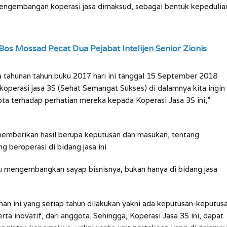
ngembangan koperasi jasa dimaksud, sebagai bentuk kepedulia
Bos Mossad Pecat Dua Pejabat Intelijen Senior Zionis
ota tahunan tahun buku 2017 hari ini tanggal 15 September 2018
operasi jasa 3S (Sehat Semangat Sukses) di dalamnya kita ingin
gota terhadap perhatian mereka kepada Koperasi Jasa 3S ini,”
 memberikan hasil berupa keputusan dan masukan, tentang
beroperasi di bidang jasa ini.
u mengembangkan sayap bisnisnya, bukan hanya di bidang jasa
an ini yang setiap tahun dilakukan yakni ada keputusan-keputus
ta inovatif, dari anggota. Sehingga, Koperasi Jasa 3S ini, dapat