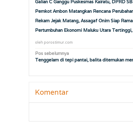
Galian C Ganggu Puskesmas Kairatu, DPRD SB
Pemkot Ambon Matangkan Rencana Perubahan 
Rekam Jejak Matang, Assagaf Onim Siap Ramai
Pertumbuhan Ekonomi Maluku Utara Tertinggi
oleh
porostimur.com
Navigasi
Pos sebelumnya
Tenggelam di tepi pantai, balita ditemukan me
pos
Komentar