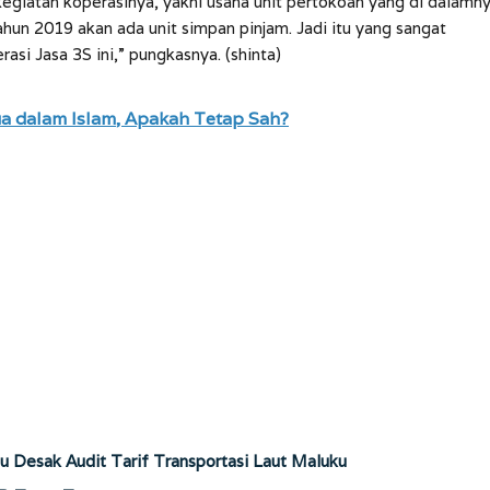
egiatan koperasinya, yakni usaha unit pertokoan yang di dalamn
ahun 2019 akan ada unit simpan pinjam. Jadi itu yang sangat
asi Jasa 3S ini,” pungkasnya. (shinta)
a dalam Islam, Apakah Tetap Sah?
u Desak Audit Tarif Transportasi Laut Maluku