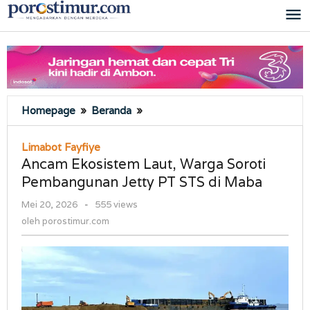
Lewati
ke
konten
Ancam
Homepage
»
Beranda
»
Ekosistem
Laut,
Limabot Fayfiye
Warga
Ancam Ekosistem Laut, Warga Soroti
Soroti
Pembangunan Jetty PT STS di Maba
Pembangunan
Jetty
oleh
Mei 20, 2026
-
555 views
PT
porostimur.com
oleh
porostimur.com
STS
di
Maba