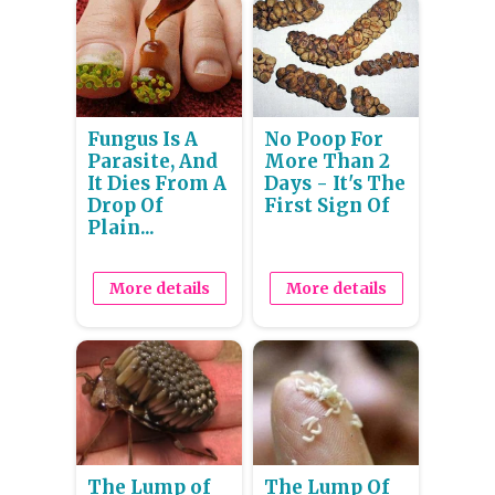
Fungus Is A
No Poop For
Parasite, And
More Than 2
It Dies From A
Days - It's The
Drop Of
First Sign Of
Plain...
More details
More details
The Lump of
The Lump Of