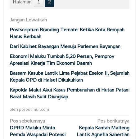
Halaman:
1
2
Jangan Lewatkan
Postscriptum Branding Ternate: Ketika Kota Rempah
Harus Berbuah
Dari Kabinet Bayangan Menuju Parlemen Bayangan
Ekonomi Maluku Tumbuh 5,20 Persen, Pemprov
Apresiasi Kinerja Tim Ekonomi Daerah
Bassam Kasuba Lantik Lima Pejabat Eselon II, Sejumlah
Kepala OPD di Halsel Dikukuhkan
Kapolda Malut Akui Kasus Pembunuhan di Hutan Patani
Barat Masih Sulit Diungkap
oleh
porostimur.com
Navigasi
Pos sebelumnya
Pos berikutnya
DPRD Maluku Minta
Kepala Kantah Malteng
pos
Pemda Waspadai Potensi
Lantik Agnefia Sahertian