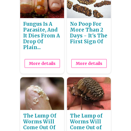
Fungus Is A
No Poop For
Parasite, And
More Than 2
It Dies From A
Days - It's The
Drop Of
First Sign Of
Plain...
More details
More details
The Lump Of
The Lump of
Worms Will
Worms Will
Come Out Of
Come Out of