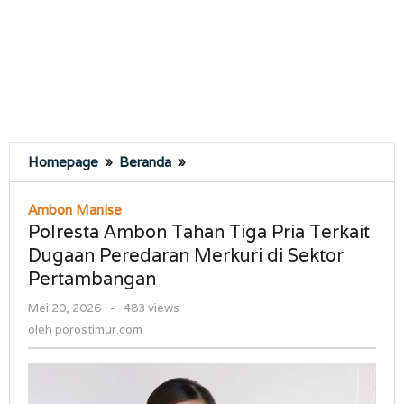
Polresta
Homepage
»
Beranda
»
Ambon
Tahan
Ambon Manise
Tiga
Polresta Ambon Tahan Tiga Pria Terkait
Pria
Dugaan Peredaran Merkuri di Sektor
Terkait
Pertambangan
Dugaan
Peredaran
oleh
Mei 20, 2026
-
483 views
Merkuri
porostimur.com
oleh
porostimur.com
di
Sektor
Pertambangan