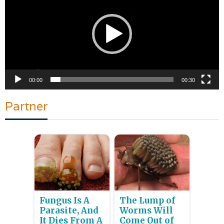
00:00
00:30
Partner
Fungus Is A
The Lump of
Parasite, And
Worms Will
It Dies From A
Come Out of