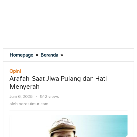
Arafah:
Homepage
»
Beranda
»
Saat
Jiwa
Opini
Pulang
Arafah: Saat Jiwa Pulang dan Hati
dan
Menyerah
Hati
Menyerah
oleh
Juni 6, 2025
-
842 views
porostimur.com
oleh
porostimur.com