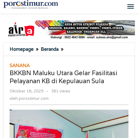
Lewati
ke
konten
BKKBN
Homepage
»
Beranda
»
Maluku
Utara
SANANA
Gelar
BKKBN Maluku Utara Gelar Fasilitasi
Fasilitasi
Pelayanan KB di Kepulauan Sula
Pelayanan
KB
oleh
Oktober 18, 2025
-
361 views
di
porostimur.com
oleh
porostimur.com
Kepulauan
Sula