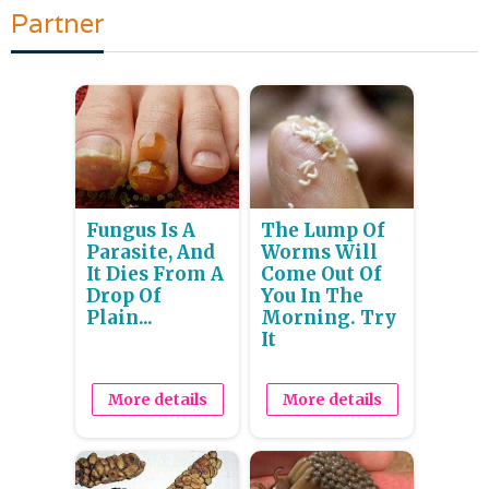
Partner
Fungus Is A
The Lump Of
Parasite, And
Worms Will
It Dies From A
Come Out Of
Drop Of
You In The
Plain...
Morning. Try
It
More details
More details