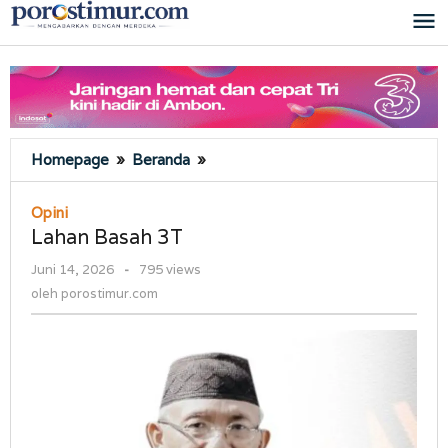
Lewati
ke
konten
Lahan
Homepage
»
Beranda
»
Basah
3T
Opini
Lahan Basah 3T
oleh
Juni 14, 2026
-
795 views
porostimur.com
oleh
porostimur.com