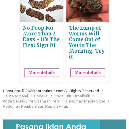
No Poop For
The Lump of
More Than 2
Worms Will
Days - It's The
Come Out of
First Sign Of
You in The
Morning. Try
it
More details
More details
Copyright © 2020 porostimur.com All Rights Reserved
Tentang Kami
Redaksi
Kode Etik Jurnalistik
Kode Perilaku Perusahaan Pers
Pedoman Media Siber
Pedoman Pemberitaan Ramah Anak