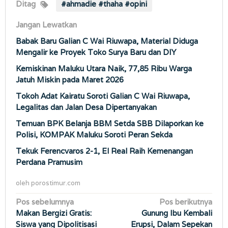
Ditag
#ahmadie #thaha #opini
Jangan Lewatkan
Babak Baru Galian C Wai Riuwapa, Material Diduga
Mengalir ke Proyek Toko Surya Baru dan DIY
Kemiskinan Maluku Utara Naik, 77,85 Ribu Warga
Jatuh Miskin pada Maret 2026
Tokoh Adat Kairatu Soroti Galian C Wai Riuwapa,
Legalitas dan Jalan Desa Dipertanyakan
Temuan BPK Belanja BBM Setda SBB Dilaporkan ke
Polisi, KOMPAK Maluku Soroti Peran Sekda
Tekuk Ferencvaros 2-1, El Real Raih Kemenangan
Perdana Pramusim
oleh
porostimur.com
Navigasi
Pos sebelumnya
Pos berikutnya
Makan Bergizi Gratis:
Gunung Ibu Kembali
pos
Siswa yang Dipolitisasi
Erupsi, Dalam Sepekan