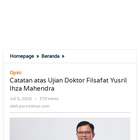
Catatan
Homepage
»
Beranda
»
atas
Ujian
Opini
Doktor
Catatan atas Ujian Doktor Filsafat Yusril
Filsafat
Ihza Mahendra
Yusril
Ihza
oleh
Juli 5, 2026
-
370 views
Mahendra
porostimur.com
oleh
porostimur.com