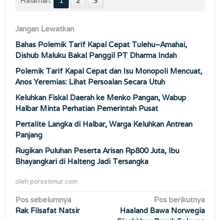
Halaman:
1
2
3
Jangan Lewatkan
Bahas Polemik Tarif Kapal Cepat Tulehu–Amahai,
Dishub Maluku Bakal Panggil PT Dharma Indah
Polemik Tarif Kapal Cepat dan Isu Monopoli Mencuat,
Anos Yeremias: Lihat Persoalan Secara Utuh
Keluhkan Fiskal Daerah ke Menko Pangan, Wabup
Halbar Minta Perhatian Pemerintah Pusat
Pertalite Langka di Halbar, Warga Keluhkan Antrean
Panjang
Rugikan Puluhan Peserta Arisan Rp800 Juta, Ibu
Bhayangkari di Halteng Jadi Tersangka
oleh
porostimur.com
Navigasi
Pos sebelumnya
Pos berikutnya
Rak Filsafat Natsir
Haaland Bawa Norwegia
pos