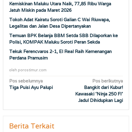
Kemiskinan Maluku Utara Naik, 77,85 Ribu Warga
Jatuh Miskin pada Maret 2026
Tokoh Adat Kairatu Soroti Galian C Wai Riuwapa,
Legalitas dan Jalan Desa Dipertanyakan
Temuan BPK Belanja BBM Setda SBB Dilaporkan ke
Polisi, KOMPAK Maluku Soroti Peran Sekda
Tekuk Ferencvaros 2-1, El Real Raih Kemenangan
Perdana Pramusim
oleh
porostimur.com
Navigasi
Pos sebelumnya
Pos berikutnya
Tiga Puisi Ayu Palupi
Bangkit dari Kubur!
pos
Kawasaki ‘Ninja 250 FI’
Jadul Dihidupkan Lagi
Berita Terkait