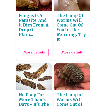
Fungus Is A
The Lump Of
Parasite, And
Worms Will
It Dies From A
Come Out Of
Drop Of
You In The
Plain...
Morning. Try
It
More details
More details
No Poop For
The Lump of
More Than 2
Worms Will
Days - It's The
Come Out of