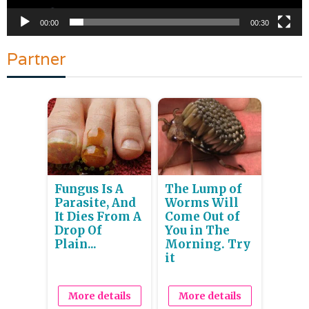
00:00
00:30
Partner
Fungus Is A
The Lump of
Parasite, And
Worms Will
It Dies From A
Come Out of
Drop Of
You in The
Plain...
Morning. Try
it
More details
More details