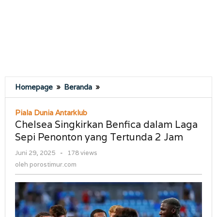
Chelsea
Homepage
»
Beranda
»
Singkirkan
Benfica
Piala Dunia Antarklub
dalam
Chelsea Singkirkan Benfica dalam Laga
Laga
Sepi Penonton yang Tertunda 2 Jam
Sepi
Penonton
oleh
Juni 29, 2025
-
178 views
yang
porostimur.com
oleh
porostimur.com
Tertunda
2
Jam