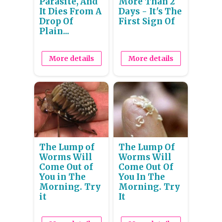
Parasite, And
More Than 2
It Dies From A
Days - It's The
Drop Of
First Sign Of
Plain...
More details
More details
The Lump of
The Lump Of
Worms Will
Worms Will
Come Out of
Come Out Of
You in The
You In The
Morning. Try
Morning. Try
it
It