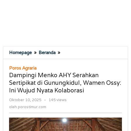
Dampingi
Homepage
»
Beranda
»
Menko
AHY
Poros Agraria
Serahkan
Dampingi Menko AHY Serahkan
Sertipikat
Sertipikat di Gunungkidul, Wamen Ossy:
di
Ini Wujud Nyata Kolaborasi
Gunungkidul,
Wamen
oleh
Oktober 10, 2025
-
145 views
Ossy:
porostimur.com
oleh
porostimur.com
Ini
Wujud
Nyata
Kolaborasi