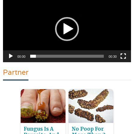
Video
00:00
00:30
Partner
Fungus Is A
No Poop For