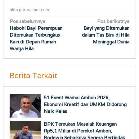
oleh
porostimur.com
Navigasi
Pos sebelumnya
Pos berikutnya
Heboh! Bayi Perempuan
Bayi yang Ditemukan
pos
Ditemukan Terbungkus
dalam Tas Biru di Hila
Kain di Depan Rumah
Meninggal Dunia
Warga Hila
Berita Terkait
51 Event Warnai Ambon 2026,
Ekonomi Kreatif dan UMKM Didorong
Naik Kelas
BPK Temukan Masalah Keuangan
Rp5,1 Miliar di Pemkot Ambon,
Bodewin Sebaiknya Segera Bertindak