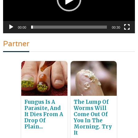
00:00
00:30
Partner
Fungus Is A
The Lump Of
Parasite, And
Worms Will
It Dies From A
Come Out Of
Drop Of
You In The
Plain...
Morning. Try
It