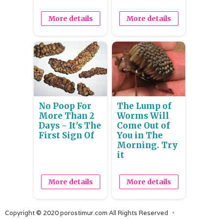
More details
More details
No Poop For
The Lump of
More Than 2
Worms Will
Days - It's The
Come Out of
First Sign Of
You in The
Morning. Try
it
More details
More details
Copyright © 2020 porostimur.com All Rights Reserved