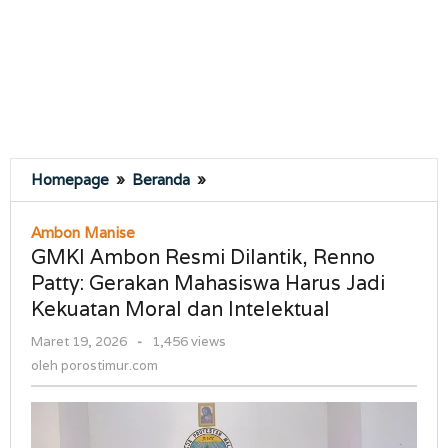
GMKI
Homepage
»
Beranda
»
Ambon
Resmi
Ambon Manise
Dilantik,
GMKI Ambon Resmi Dilantik, Renno
Renno
Patty: Gerakan Mahasiswa Harus Jadi
Patty:
Kekuatan Moral dan Intelektual
Gerakan
Mahasiswa
oleh
Maret 19, 2026
-
1,456 views
Harus
porostimur.com
oleh
porostimur.com
Jadi
Kekuatan
Moral
dan