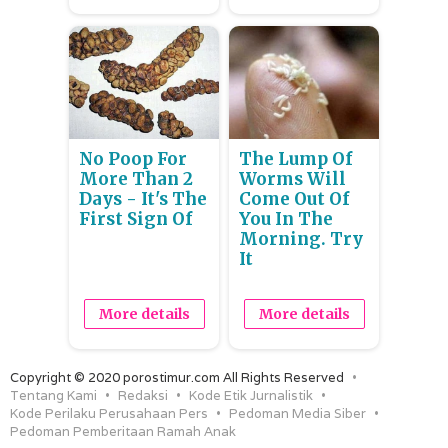
No Poop For
The Lump Of
More Than 2
Worms Will
Days - It's The
Come Out Of
First Sign Of
You In The
Morning. Try
It
More details
More details
Copyright © 2020 porostimur.com All Rights Reserved
Tentang Kami
Redaksi
Kode Etik Jurnalistik
Kode Perilaku Perusahaan Pers
Pedoman Media Siber
Pedoman Pemberitaan Ramah Anak