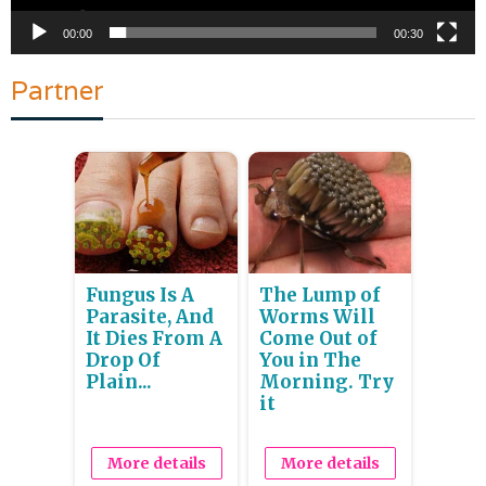
00:00
00:30
Partner
Fungus Is A
The Lump of
Parasite, And
Worms Will
It Dies From A
Come Out of
Drop Of
You in The
Plain...
Morning. Try
it
More details
More details