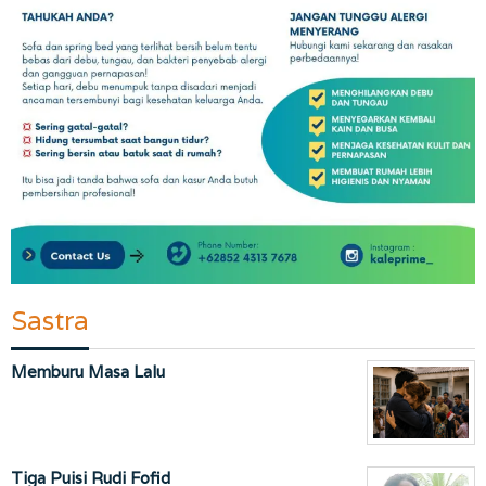
Sastra
Memburu Masa Lalu
Tiga Puisi Rudi Fofid