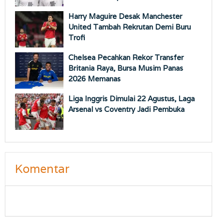
Harry Maguire Desak Manchester
United Tambah Rekrutan Demi Buru
Trofi
Chelsea Pecahkan Rekor Transfer
Britania Raya, Bursa Musim Panas
2026 Memanas
Liga Inggris Dimulai 22 Agustus, Laga
Arsenal vs Coventry Jadi Pembuka
Komentar