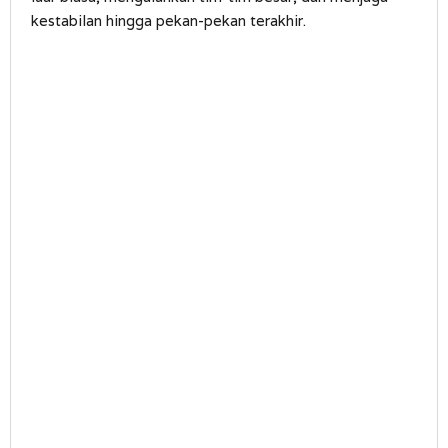
kestabilan hingga pekan-pekan terakhir.