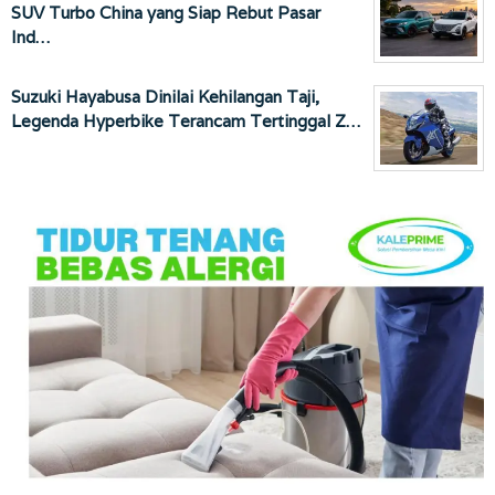
SUV Turbo China yang Siap Rebut Pasar
Ind…
Suzuki Hayabusa Dinilai Kehilangan Taji,
Legenda Hyperbike Terancam Tertinggal Z…