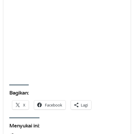
Bagikan:
X
Facebook
Lagi
Menyukai ini: