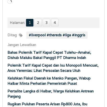
Memuat...
Halaman:
1
2
3
4
Ditag
#liverpool #thereds #liga #inggris
Jangan Lewatkan
Bahas Polemik Tarif Kapal Cepat Tulehu–Amahai,
Dishub Maluku Bakal Panggil PT Dharma Indah
Polemik Tarif Kapal Cepat dan Isu Monopoli Mencuat,
Anos Yeremias: Lihat Persoalan Secara Utuh
Keluhkan Fiskal Daerah ke Menko Pangan, Wabup
Halbar Minta Perhatian Pemerintah Pusat
Pertalite Langka di Halbar, Warga Keluhkan Antrean
Panjang
Rugikan Puluhan Peserta Arisan Rp800 Juta, Ibu