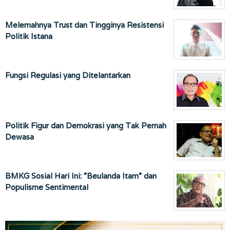
Melemahnya Trust dan Tingginya Resistensi
Politik Istana
Fungsi Regulasi yang Ditelantarkan
Politik Figur dan Demokrasi yang Tak Pernah
Dewasa
BMKG Sosial Hari Ini: “Beulanda Itam” dan
Populisme Sentimental