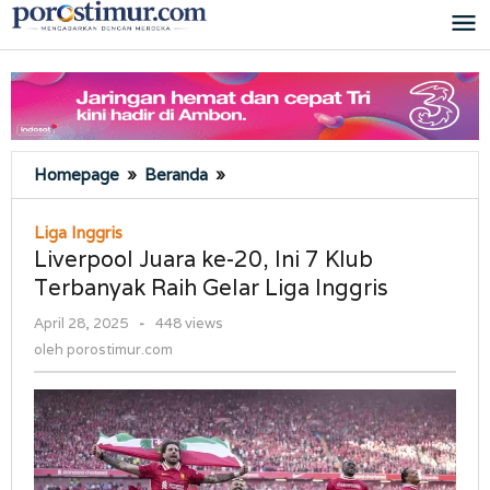
Lewati
ke
konten
Liverpool
Homepage
»
Beranda
»
Juara
ke-
Liga Inggris
20,
Liverpool Juara ke-20, Ini 7 Klub
Ini
Terbanyak Raih Gelar Liga Inggris
7
Klub
oleh
April 28, 2025
-
448 views
Terbanyak
porostimur.com
oleh
porostimur.com
Raih
Gelar
Liga
Inggris