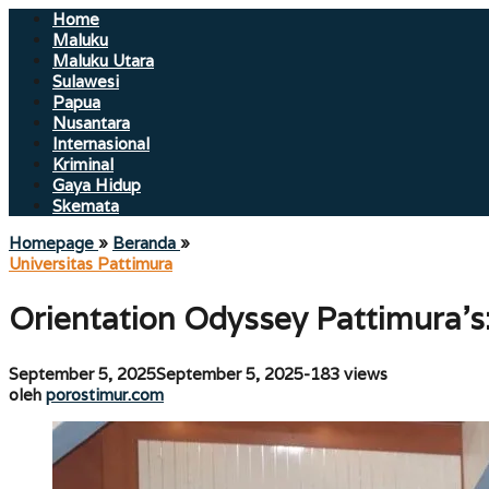
Home
Maluku
Maluku Utara
Sulawesi
Papua
Nusantara
Internasional
Kriminal
Gaya Hidup
Skemata
Orientation
Homepage
»
Beranda
»
Odyssey
Universitas Pattimura
Pattimura’s:
LDK
Orientation Odyssey Pattimura’s
Al
Ikwan
Bekali
oleh
September 5, 2025
September 5, 2025
-
183 views
Mahasiswa
porostimur.com
oleh
porostimur.com
Baru
Hadapi
Masa
Transisi