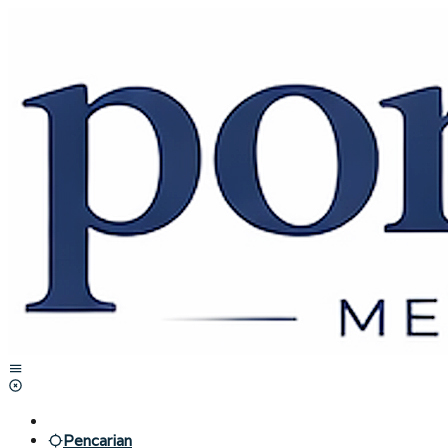
Lewati
ke
konten
Pencarian