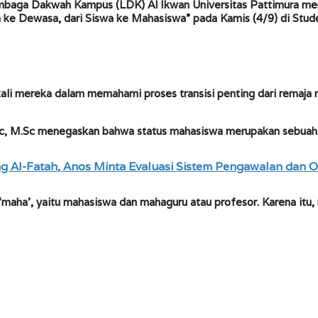
baga Dakwah Kampus (LDK) Al Ikwan Universitas Pattimura men
 ke Dewasa, dari Siswa ke Mahasiswa” pada Kamis (4/9) di Stud
li mereka dalam memahami proses transisi penting dari remaja m
Pc, M.Sc menegaskan bahwa status mahasiswa merupakan sebuah 
g Al-Fatah, Anos Minta Evaluasi Sistem Pengawalan dan O
h ‘maha’, yaitu mahasiswa dan mahaguru atau profesor. Karena it