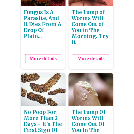
Fungus Is A
The Lump of
Parasite, And
Worms Will
It Dies From A
Come Out of
Drop Of
You in The
Plain...
Morning. Try
it
More details
More details
No Poop For
The Lump Of
More Than 2
Worms Will
Days - It's The
Come Out Of
First Sign Of
You In The