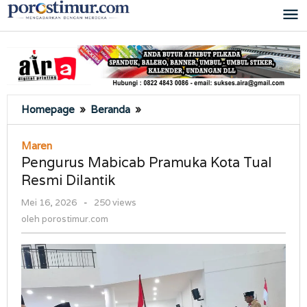
Lewati
ke
konten
Pengurus
Homepage
»
Beranda
»
Mabicab
Pramuka
Maren
Kota
Pengurus Mabicab Pramuka Kota Tual
Tual
Resmi Dilantik
Resmi
Dilantik
oleh
Mei 16, 2026
-
250 views
porostimur.com
oleh
porostimur.com