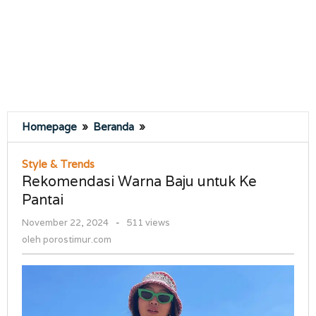
Rekomendasi
Homepage
»
Beranda
»
Warna
Baju
Style & Trends
untuk
Rekomendasi Warna Baju untuk Ke
Ke
Pantai
Pantai
oleh
November 22, 2024
-
511 views
porostimur.com
oleh
porostimur.com