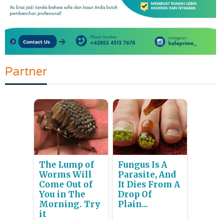
Partner
The Lump of
Fungus Is A
Worms Will
Parasite, And
Come Out of
It Dies From A
You in The
Drop Of
Morning. Try
Plain...
it