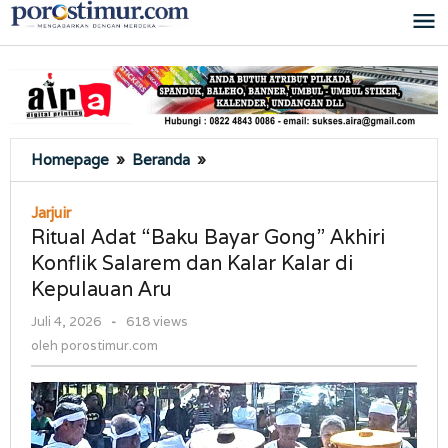
Lewati
ke
konten
Ritual
Homepage
»
Beranda
»
Adat
"Baku
Jarjuir
Bayar
Ritual Adat “Baku Bayar Gong” Akhiri
Gong"
Konflik Salarem dan Kalar Kalar di
Akhiri
Kepulauan Aru
Konflik
Salarem
oleh
Juli 4, 2026
-
618 views
dan
porostimur.com
oleh
porostimur.com
Kalar
Kalar
di
Kepulauan
Aru