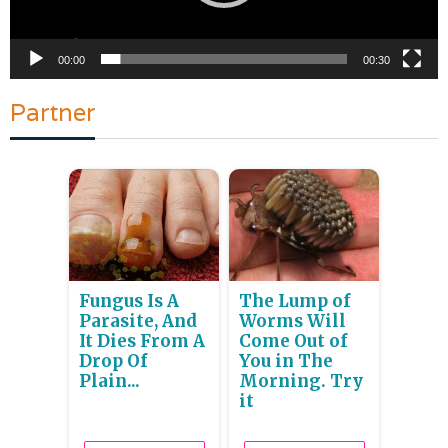
00:00
00:30
Partner
Fungus Is A
The Lump of
Parasite, And
Worms Will
It Dies From A
Come Out of
Drop Of
You in The
Plain...
Morning. Try
it