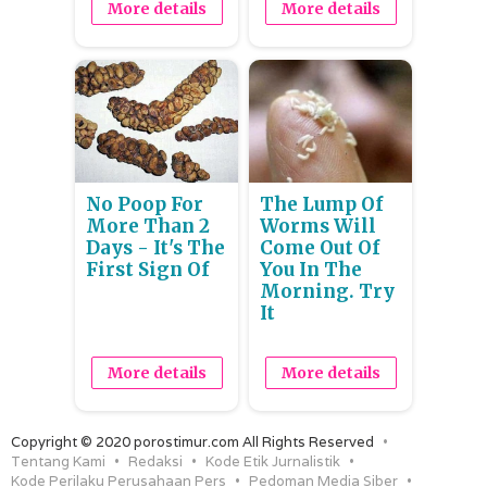
More details
More details
No Poop For
The Lump Of
More Than 2
Worms Will
Days - It's The
Come Out Of
First Sign Of
You In The
Morning. Try
It
More details
More details
Copyright © 2020 porostimur.com All Rights Reserved
Tentang Kami
Redaksi
Kode Etik Jurnalistik
Kode Perilaku Perusahaan Pers
Pedoman Media Siber