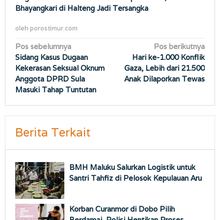
Bhayangkari di Halteng Jadi Tersangka
oleh
porostimur.com
Navigasi
Pos sebelumnya
Pos berikutnya
Sidang Kasus Dugaan
Hari ke-1.000 Konflik
pos
Kekerasan Seksual Oknum
Gaza, Lebih dari 21.500
Anggota DPRD Sula
Anak Dilaporkan Tewas
Masuki Tahap Tuntutan
Berita Terkait
BMH Maluku Salurkan Logistik untuk
Santri Tahfiz di Pelosok Kepulauan Aru
Korban Curanmor di Dobo Pilih
Berdamai, Polisi Hentikan Proses