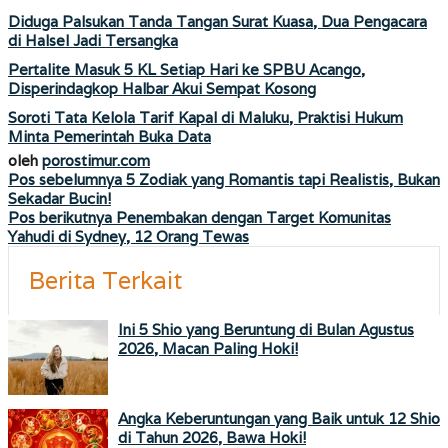
Diduga Palsukan Tanda Tangan Surat Kuasa, Dua Pengacara
di Halsel Jadi Tersangka
Pertalite Masuk 5 KL Setiap Hari ke SPBU Acango,
Disperindagkop Halbar Akui Sempat Kosong
Soroti Tata Kelola Tarif Kapal di Maluku, Praktisi Hukum
Minta Pemerintah Buka Data
oleh
porostimur.com
Navigasi
Pos sebelumnya
⁠5 Zodiak yang Romantis tapi Realistis, Bukan
Sekadar Bucin!
pos
Pos berikutnya
Penembakan dengan Target Komunitas
Yahudi di Sydney, 12 Orang Tewas
Berita Terkait
Ini 5 Shio yang Beruntung di Bulan Agustus
2026, Macan Paling Hoki!
Angka Keberuntungan yang Baik untuk 12 Shio
di Tahun 2026, Bawa Hoki!