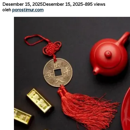
2026
oleh
Desember 15, 2025
Desember 15, 2025
-
895 views
porostimur.com
oleh
porostimur.com