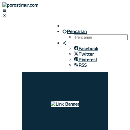
Lewati
ke
konten
Pencarian
Facebook
Twitter
Pinterest
RSS