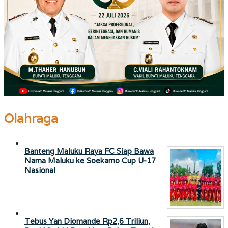
Olahraga
Banteng Maluku Raya FC Siap Bawa
Nama Maluku ke Soekarno Cup U-17
Nasional
Tebus Yan Diomande Rp2,6 Triliun,