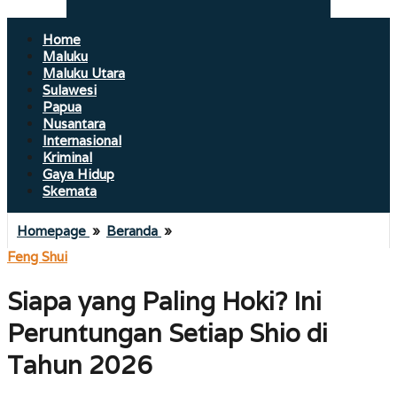
Home
Maluku
Maluku Utara
Sulawesi
Papua
Nusantara
Internasional
Kriminal
Gaya Hidup
Skemata
Siapa
Homepage
»
Beranda
»
yang
Feng Shui
Paling
Hoki?
Siapa yang Paling Hoki? Ini
Ini
Peruntungan
Peruntungan Setiap Shio di
Setiap
Shio
Tahun 2026
di
Tahun