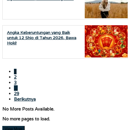
Angka Keberuntungan yang Baik
untuk 12 Shio di Tahun 2026, Bawa
Hoki!
1
2
3
…
29
Berikutnya
No More Posts Available.
No more pages to load.
View More