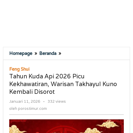
Tahun
Homepage
»
Beranda
»
Kuda
Api
Feng Shui
2026
Tahun Kuda Api 2026 Picu
Picu
Kekhawatiran, Warisan Takhayul Kuno
Kekhawatiran,
Kembali Disorot
Warisan
Takhayul
oleh
Januari 11, 2026
-
332 views
Kuno
porostimur.com
oleh
porostimur.com
Kembali
Disorot