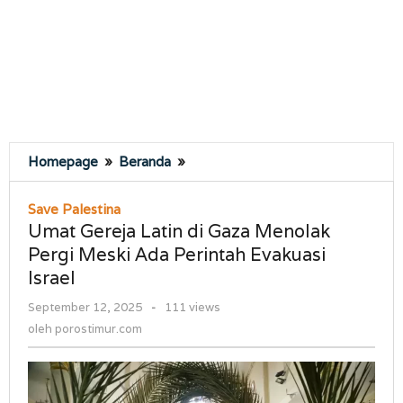
Umat
Homepage
»
Beranda
»
Gereja
Latin
Save Palestina
di
Umat Gereja Latin di Gaza Menolak
Gaza
Pergi Meski Ada Perintah Evakuasi
Menolak
Israel
Pergi
Meski
oleh
September 12, 2025
-
111 views
Ada
porostimur.com
oleh
porostimur.com
Perintah
Evakuasi
Israel