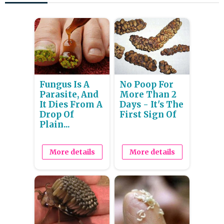
Fungus Is A
No Poop For
Parasite, And
More Than 2
It Dies From A
Days - It's The
Drop Of
First Sign Of
Plain...
More details
More details