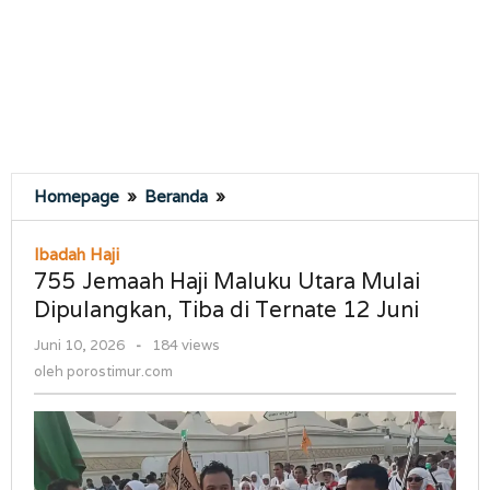
755
Homepage
»
Beranda
»
Jemaah
Haji
Ibadah Haji
Maluku
755 Jemaah Haji Maluku Utara Mulai
Utara
Dipulangkan, Tiba di Ternate 12 Juni
Mulai
Dipulangkan,
oleh
Juni 10, 2026
-
184 views
Tiba
porostimur.com
oleh
porostimur.com
di
Ternate
12
Juni