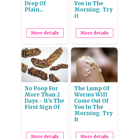
Drop Of
You in The
Plain...
Morning. Try
it
More details
More details
No Poop For
The Lump Of
More Than 2
Worms Will
Days - It's The
Come Out Of
First Sign Of
You In The
Morning. Try
It
More details
More details