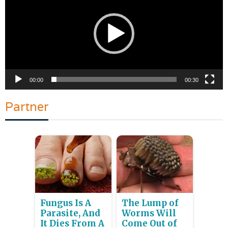
00:00
00:30
Partner
Fungus Is A
The Lump of
Parasite, And
Worms Will
It Dies From A
Come Out of