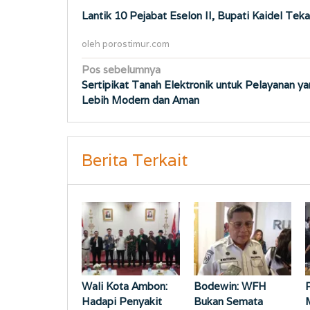
Lantik 10 Pejabat Eselon II, Bupati Kaidel Te
oleh
porostimur.com
Navigasi
Pos sebelumnya
Sertipikat Tanah Elektronik untuk Pelayanan y
pos
Lebih Modern dan Aman
Berita Terkait
Wali Kota Ambon:
Bodewin: WFH
Hadapi Penyakit
Bukan Semata