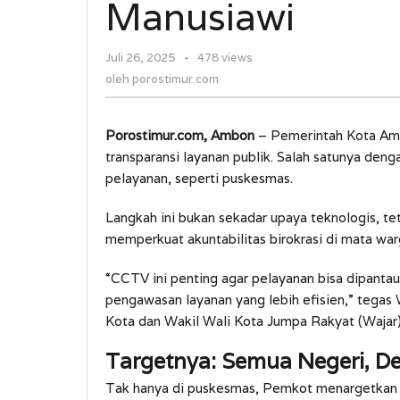
Manusiawi
Lebih
Manusiawi
oleh
Juli 26, 2025
-
478 views
porostimur.com
oleh
porostimur.com
Porostimur.com, Ambon
– Pemerintah Kota Am
transparansi layanan publik. Salah satunya de
pelayanan, seperti puskesmas.
Langkah ini bukan sekadar upaya teknologis, te
memperkuat akuntabilitas birokrasi di mata war
“CCTV ini penting agar pelayanan bisa dipantau 
pengawasan layanan yang lebih efisien,” tega
Kota dan Wakil Wali Kota Jumpa Rakyat (Wajar)
Targetnya: Semua Negeri, De
Tak hanya di puskesmas, Pemkot menargetkan