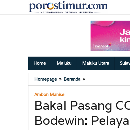
Lewati
ke
konten
Home
Maluku
Maluku Utara
Sula
Bakal
Homepage
»
Beranda
»
Pasang
CCTV
Ambon Manise
di
Bakal Pasang C
Puskesmas,
Bodewin:
Bodewin: Pelaya
Pelayanan
Publik
Harus