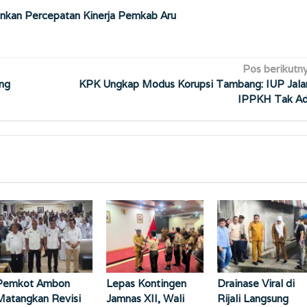
kankan Percepatan Kinerja Pemkab Aru
Pos berikutn
ang
KPK Ungkap Modus Korupsi Tambang: IUP Jala
IPPKH Tak A
Pemkot Ambon
Lepas Kontingen
Drainase Viral di
Matangkan Revisi
Jamnas XII, Wali
Rijali Langsung