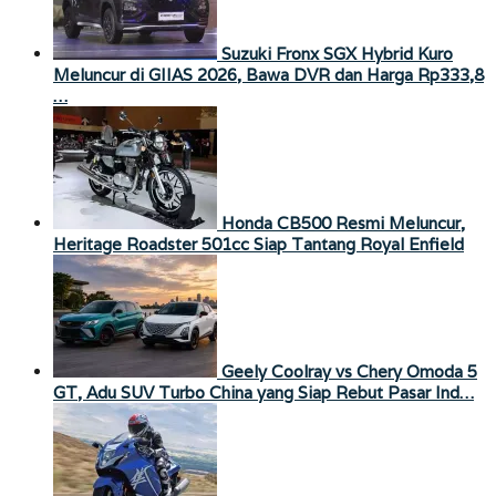
Suzuki Fronx SGX Hybrid Kuro
Meluncur di GIIAS 2026, Bawa DVR dan Harga Rp333,8
…
Honda CB500 Resmi Meluncur,
Heritage Roadster 501cc Siap Tantang Royal Enfield
Geely Coolray vs Chery Omoda 5
GT, Adu SUV Turbo China yang Siap Rebut Pasar Ind…