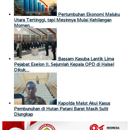
Pertumbuhan Ekonomi Maluku
Utara Tertinggi, tapi Mesinnya Mulai Kehilangan
Momen…
Bassam Kasuba Lantik Lima
Pejabat Eselon II, Sejumlah Kepala OPD di Halsel
Dikuk…
Kapolda Malut Akui Kasus
Pembunuhan di Hutan Patani Barat Masih Sulit
Diungkap