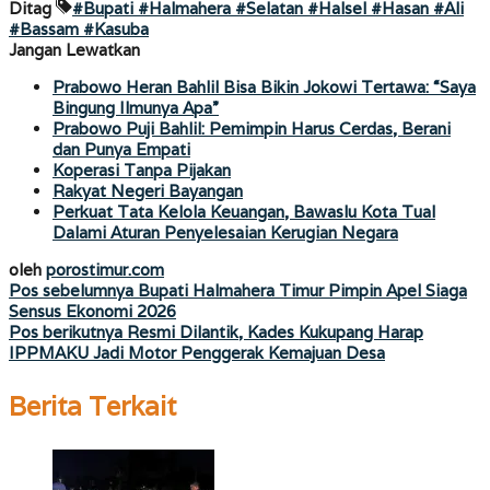
Ditag
#Bupati #Halmahera #Selatan #Halsel #Hasan #Ali
#Bassam #Kasuba
Jangan Lewatkan
Prabowo Heran Bahlil Bisa Bikin Jokowi Tertawa: “Saya
Bingung Ilmunya Apa”
Prabowo Puji Bahlil: Pemimpin Harus Cerdas, Berani
dan Punya Empati
Koperasi Tanpa Pijakan
Rakyat Negeri Bayangan
Perkuat Tata Kelola Keuangan, Bawaslu Kota Tual
Dalami Aturan Penyelesaian Kerugian Negara
oleh
porostimur.com
Navigasi
Pos sebelumnya
Bupati Halmahera Timur Pimpin Apel Siaga
Sensus Ekonomi 2026
pos
Pos berikutnya
Resmi Dilantik, Kades Kukupang Harap
IPPMAKU Jadi Motor Penggerak Kemajuan Desa
Berita Terkait