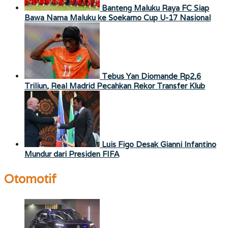
Banteng Maluku Raya FC Siap
Bawa Nama Maluku ke Soekarno Cup U-17 Nasional
Tebus Yan Diomande Rp2,6
Triliun, Real Madrid Pecahkan Rekor Transfer Klub
Luis Figo Desak Gianni Infantino
Mundur dari Presiden FIFA
Otomotif