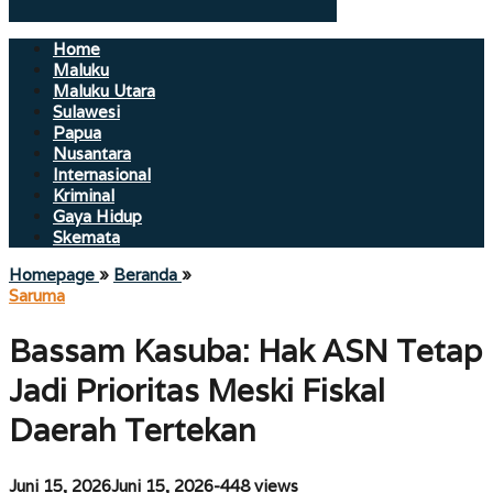
Home
Maluku
Maluku Utara
Sulawesi
Papua
Nusantara
Internasional
Kriminal
Gaya Hidup
Skemata
Bassam
Homepage
»
Beranda
»
Kasuba:
Saruma
Hak
ASN
Bassam Kasuba: Hak ASN Tetap
Tetap
Jadi
Jadi Prioritas Meski Fiskal
Prioritas
Meski
Daerah Tertekan
Fiskal
Daerah
Tertekan
oleh
Juni 15, 2026
Juni 15, 2026
-
448 views