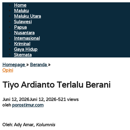
Home
Maluku
Maluku Utara
Sulawesi
Papua
Nusantara
Internasional
Kriminal
Gaya Hidup
Skemata
Tiyo
Homepage
»
Beranda
»
Ardianto
Opini
Terlalu
Berani
Tiyo Ardianto Terlalu Berani
oleh
Juni 12, 2026
Juni 12, 2026
-
521 views
porostimur.com
oleh
porostimur.com
Oleh: Ady Amar,
Kolumnis