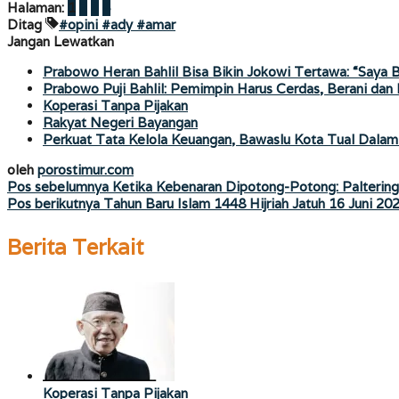
Halaman:
1
2
3
4
Ditag
#opini #ady #amar
Jangan Lewatkan
Prabowo Heran Bahlil Bisa Bikin Jokowi Tertawa: “Saya 
Prabowo Puji Bahlil: Pemimpin Harus Cerdas, Berani dan
Koperasi Tanpa Pijakan
Rakyat Negeri Bayangan
Perkuat Tata Kelola Keuangan, Bawaslu Kota Tual Dalam
oleh
porostimur.com
Navigasi
Pos sebelumnya
Ketika Kebenaran Dipotong-Potong: Paltering, 
Pos berikutnya
Tahun Baru Islam 1448 Hijriah Jatuh 16 Juni 20
pos
Berita Terkait
Koperasi Tanpa Pijakan