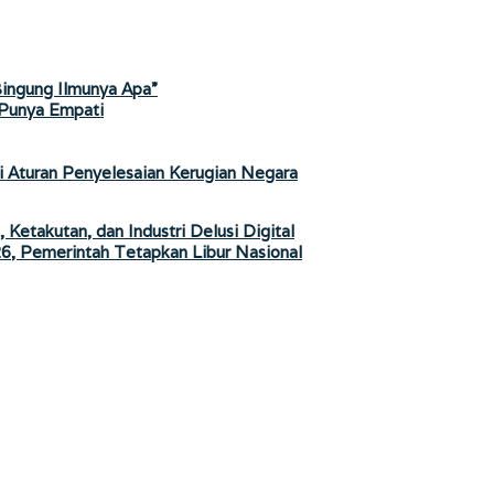
Bingung Ilmunya Apa”
 Punya Empati
i Aturan Penyelesaian Kerugian Negara
Ketakutan, dan Industri Delusi Digital
26, Pemerintah Tetapkan Libur Nasional