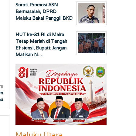
Soroti Promosi ASN
Bermasalah, DPRD
Maluku Bakal Panggil BKD
HUT ke-81 RI di Malra
Tetap Meriah di Tengah
Efisiensi, Bupati: Jangan
Matikan N…
ya
en
mu
Maluku Utara