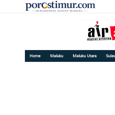
Lewati
ke
konten
Home
Maluku
Maluku Utara
Sula