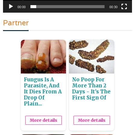
00:00
00:30
Partner
Fungus Is A
No Poop For
Parasite, And
More Than 2
It Dies From A
Days - It's The
Drop Of
First Sign Of
Plain...
More details
More details