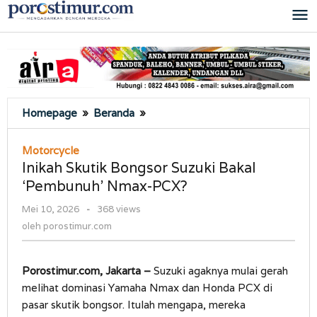
Lewati
ke
konten
Inikah
Homepage
»
Beranda
»
Skutik
Bongsor
Motorcycle
Suzuki
Inikah Skutik Bongsor Suzuki Bakal
Bakal
‘Pembunuh’ Nmax-PCX?
'Pembunuh'
Nmax-
oleh
Mei 10, 2026
-
368 views
PCX?
porostimur.com
oleh
porostimur.com
Porostimur.com, Jakarta –
Suzuki agaknya mulai gerah
melihat dominasi Yamaha Nmax dan Honda PCX di
pasar skutik bongsor. Itulah mengapa, mereka