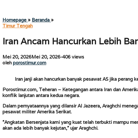
Iran
Homepage
»
Beranda
»
Ancam
Timur Tengah
Hancurkan
Lebih
Iran Ancam Hancurkan Lebih Ban
Banyak
Pesawat
AS
oleh
Mei 20, 2026
Mei 20, 2026
-
406 views
Jika
porostimur.com
oleh
porostimur.com
Perang
Kembali
Pecah
Iran janji akan hancurkan banyak pesawat AS jika perang 
Porostimur.com, Teheran –
Ketegangan antara Iran dan Amerika
konflik lanjutan antara kedua negara.
Dalam pernyataannya yang dilansir Al Jazeera, Araghchi menega
pesawat militer Amerika Serikat.
“Angkatan Bersenjata kami yang kuat telah terbukti mampu mene
akan ada lebih banyak kejutan,” ujar Araghchi.