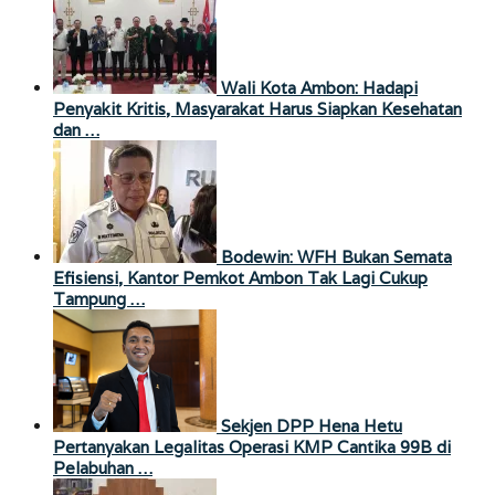
Wali Kota Ambon: Hadapi
Penyakit Kritis, Masyarakat Harus Siapkan Kesehatan
dan …
Bodewin: WFH Bukan Semata
Efisiensi, Kantor Pemkot Ambon Tak Lagi Cukup
Tampung …
Sekjen DPP Hena Hetu
Pertanyakan Legalitas Operasi KMP Cantika 99B di
Pelabuhan …