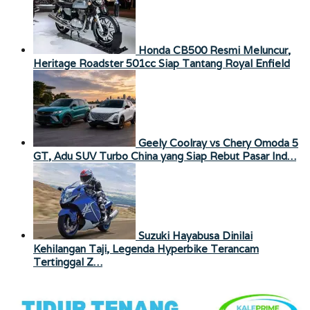
Honda CB500 Resmi Meluncur,
Heritage Roadster 501cc Siap Tantang Royal Enfield
Geely Coolray vs Chery Omoda 5
GT, Adu SUV Turbo China yang Siap Rebut Pasar Ind…
Suzuki Hayabusa Dinilai
Kehilangan Taji, Legenda Hyperbike Terancam
Tertinggal Z…