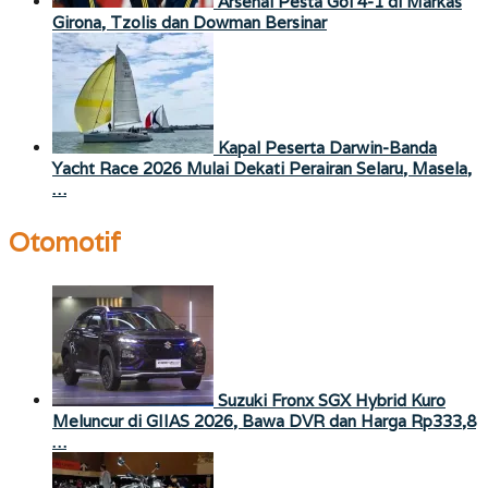
Arsenal Pesta Gol 4-1 di Markas
Girona, Tzolis dan Dowman Bersinar
Kapal Peserta Darwin-Banda
Yacht Race 2026 Mulai Dekati Perairan Selaru, Masela,
…
Otomotif
Suzuki Fronx SGX Hybrid Kuro
Meluncur di GIIAS 2026, Bawa DVR dan Harga Rp333,8
…