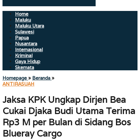
Home
Maluku
Maluku Utara
Sulawesi
Papua
Nusantara
Internasional
Kriminal
Gaya Hidup
Skemata
Jaksa
Homepage
»
Beranda
»
KPK
ANTIRASUAH
Ungkap
Dirjen
Jaksa KPK Ungkap Dirjen Bea
Bea
Cukai
Cukai Djaka Budi Utama Terima
Djaka
Budi
Rp3 M per Bulan di Sidang Bos
Utama
Blueray Cargo
Terima
Rp3