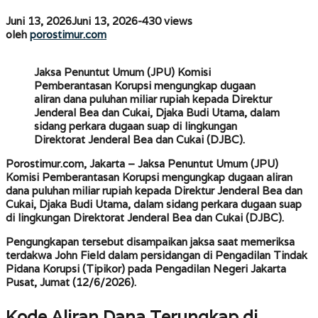
M
per
oleh
Juni 13, 2026
Juni 13, 2026
-
430 views
porostimur.com
Bulan
oleh
porostimur.com
di
Sidang
Jaksa Penuntut Umum (JPU) Komisi
Bos
Pemberantasan Korupsi mengungkap dugaan
Blueray
aliran dana puluhan miliar rupiah kepada Direktur
Cargo
Jenderal Bea dan Cukai, Djaka Budi Utama, dalam
sidang perkara dugaan suap di lingkungan
Direktorat Jenderal Bea dan Cukai (DJBC).
Porostimur.com, Jakarta
– Jaksa Penuntut Umum (JPU)
Komisi Pemberantasan Korupsi mengungkap dugaan aliran
dana puluhan miliar rupiah kepada Direktur Jenderal Bea dan
Cukai, Djaka Budi Utama, dalam sidang perkara dugaan suap
di lingkungan Direktorat Jenderal Bea dan Cukai (DJBC).
Pengungkapan tersebut disampaikan jaksa saat memeriksa
terdakwa John Field dalam persidangan di Pengadilan Tindak
Pidana Korupsi (Tipikor) pada Pengadilan Negeri Jakarta
Pusat, Jumat (12/6/2026).
Kode Aliran Dana Terungkap di