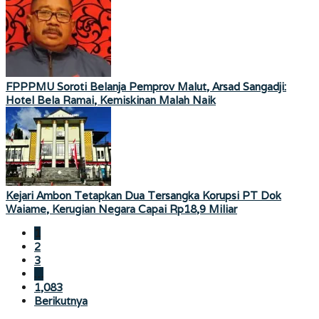
FPPPMU Soroti Belanja Pemprov Malut, Arsad Sangadji:
Hotel Bela Ramai, Kemiskinan Malah Naik
Kejari Ambon Tetapkan Dua Tersangka Korupsi PT Dok
Waiame, Kerugian Negara Capai Rp18,9 Miliar
1
2
3
…
1,083
Berikutnya