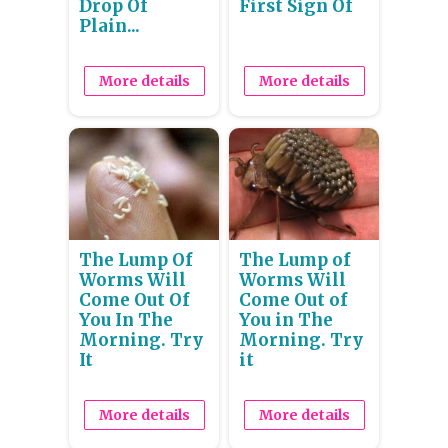
Drop Of
First Sign Of
Plain...
More details
More details
The Lump Of
The Lump of
Worms Will
Worms Will
Come Out Of
Come Out of
You In The
You in The
Morning. Try
Morning. Try
It
it
More details
More details