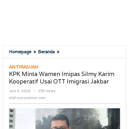
KPK
Homepage
»
Beranda
»
Minta
Wamen
ANTIRASUAH
Imipas
KPK Minta Wamen Imipas Silmy Karim
Silmy
Kooperatif Usai OTT Imigrasi Jakbar
Karim
Kooperatif
oleh
Juni 4, 2026
-
350 views
Usai
porostimur.com
oleh
porostimur.com
OTT
Imigrasi
Jakbar