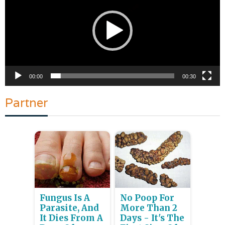
00:00
00:30
Partner
Fungus Is A
No Poop For
Parasite, And
More Than 2
It Dies From A
Days - It's The