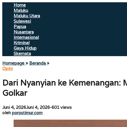
Home
Maluku
Maluku Utara
Sulawesi
Papua
Nusantara
Internasional
Kriminal
Gaya Hidup
Skemata
Dari
Homepage
»
Beranda
»
Nyanyian
Opini
ke
Kemenangan:
Dari Nyanyian ke Kemenangan: Me
Menjaga
Api
Golkar
Viral
“Mas
Bahlil
oleh
Juni 4, 2026
Juni 4, 2026
-
601 views
Ganteng”
porostimur.com
oleh
porostimur.com
dalam
Politik