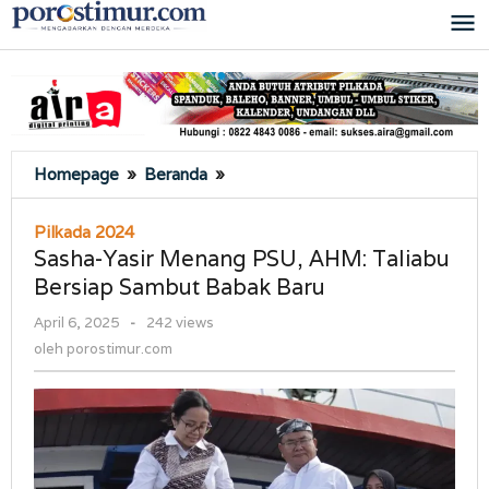
Lewati
ke
konten
Sasha-
Homepage
»
Beranda
»
Yasir
Menang
Pilkada 2024
PSU,
Sasha-Yasir Menang PSU, AHM: Taliabu
AHM:
Bersiap Sambut Babak Baru
Taliabu
Bersiap
oleh
April 6, 2025
-
242 views
Sambut
porostimur.com
oleh
porostimur.com
Babak
Baru