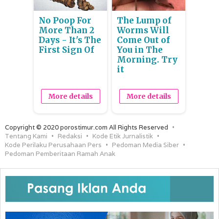
No Poop For
The Lump of
More Than 2
Worms Will
Days - It's The
Come Out of
First Sign Of
You in The
Morning. Try
it
More details
More details
Copyright © 2020 porostimur.com All Rights Reserved
Tentang Kami
Redaksi
Kode Etik Jurnalistik
Kode Perilaku Perusahaan Pers
Pedoman Media Siber
Pedoman Pemberitaan Ramah Anak