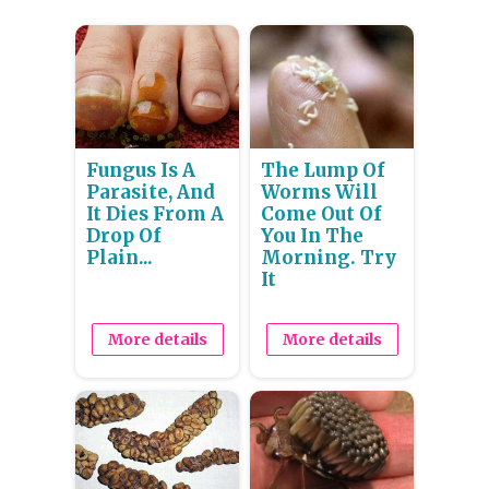
Fungus Is A
The Lump Of
Parasite, And
Worms Will
It Dies From A
Come Out Of
Drop Of
You In The
Plain...
Morning. Try
It
More details
More details