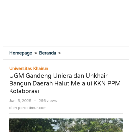
UGM
Homepage
»
Beranda
»
Gandeng
Uniera
Universitas Khairun
dan
UGM Gandeng Uniera dan Unkhair
Unkhair
Bangun Daerah Halut Melalui KKN PPM
Bangun
Kolaborasi
Daerah
Halut
oleh
Juni 5, 2025
-
296 views
Melalui
porostimur.com
oleh
porostimur.com
KKN
PPM
Kolaborasi