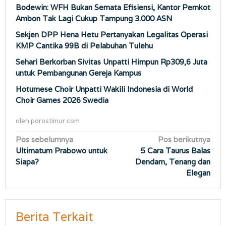
Bodewin: WFH Bukan Semata Efisiensi, Kantor Pemkot
Ambon Tak Lagi Cukup Tampung 3.000 ASN
Sekjen DPP Hena Hetu Pertanyakan Legalitas Operasi
KMP Cantika 99B di Pelabuhan Tulehu
Sehari Berkorban Sivitas Unpatti Himpun Rp309,6 Juta
untuk Pembangunan Gereja Kampus
Hotumese Choir Unpatti Wakili Indonesia di World
Choir Games 2026 Swedia
oleh
porostimur.com
Navigasi
Pos sebelumnya
Pos berikutnya
Ultimatum Prabowo untuk
5 Cara Taurus Balas
pos
Siapa?
Dendam, Tenang dan
Elegan
Berita Terkait