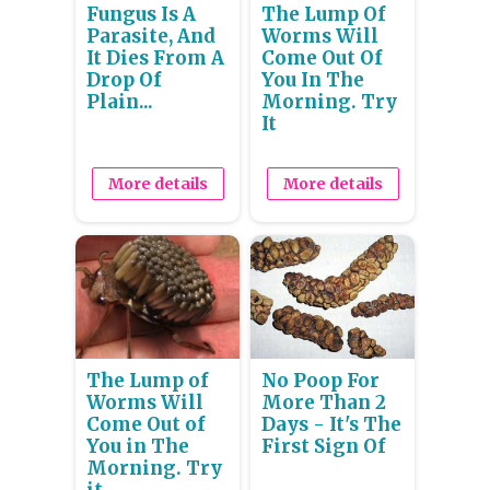
Fungus Is A
The Lump Of
Parasite, And
Worms Will
It Dies From A
Come Out Of
Drop Of
You In The
Plain...
Morning. Try
It
More details
More details
The Lump of
No Poop For
Worms Will
More Than 2
Come Out of
Days - It's The
You in The
First Sign Of
Morning. Try
it