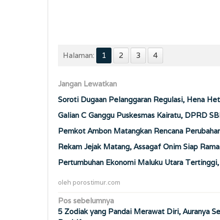
Halaman:
1
2
3
4
Jangan Lewatkan
Soroti Dugaan Pelanggaran Regulasi, Hena Het
Galian C Ganggu Puskesmas Kairatu, DPRD SB
Pemkot Ambon Matangkan Rencana Perubahan 
Rekam Jejak Matang, Assagaf Onim Siap Ramai
Pertumbuhan Ekonomi Maluku Utara Tertinggi
oleh
porostimur.com
Navigasi
Pos sebelumnya
5 Zodiak yang Pandai Merawat Diri, Auranya Se
pos