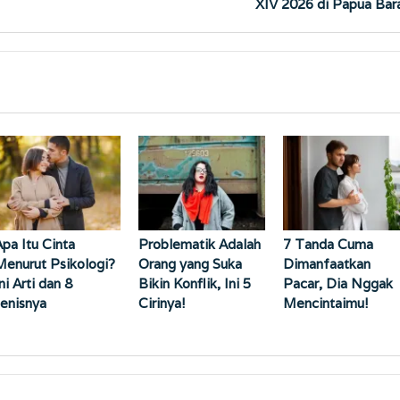
XIV 2026 di Papua Bar
Apa Itu Cinta
Problematik Adalah
7 ⁠Tanda Cuma
Menurut Psikologi?
Orang yang Suka
Dimanfaatkan
ni Arti dan 8
Bikin Konflik, Ini 5
Pacar, Dia Nggak
Jenisnya
Cirinya!
Mencintaimu!