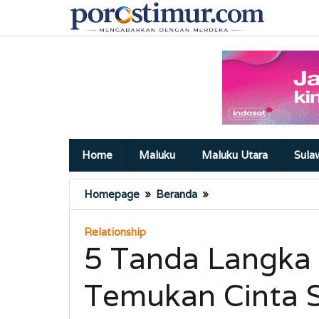
Lewati
ke
konten
Home
Maluku
Maluku Utara
Sula
5
Homepage
»
Beranda
»
Tanda
Langka
Relationship
Ini
5 Tanda Langka 
Jadi
Bukti
Temukan Cinta S
Kamu
Temukan
Cinta